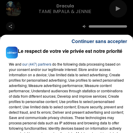
Dracula
TAME IMPALA & JENNIE
Continuer sans accepter
Le respect de votre vie privée est notre priorité
FIL D'ACTU
We and
our (447) partners
do the following data processing based on
your consent and/or our legitimate interest: Store and/or access
information on a device; Use limited data to select advertising; Create
profiles for personalised advertising; Use profiles to select personalised
advertising; Measure advertising performance; Measure content
performance; Understand audiences through statistics or combinations
of data from different sources; Develop and improve services; Create
profiles to personalise content; Use profiles to select personalised
content; Use limited data to select content; Ensure security, prevent and
detect fraud, and fix errors; Deliver and present advertising and content;
Save and communicate privacy choices. These technologies may
process personal data such as IP address and browsing data to offer
23 juillet 2026
INCENDIE MORTEL À LENS : UNE FEMME ET
following functionalities: Identify devices based on information actively