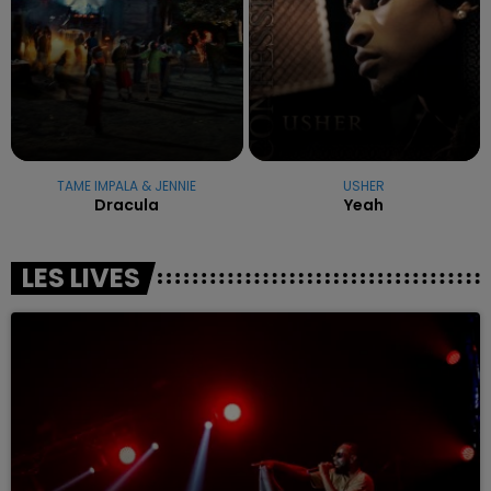
TAME IMPALA & JENNIE
USHER
Dracula
Yeah
LES LIVES