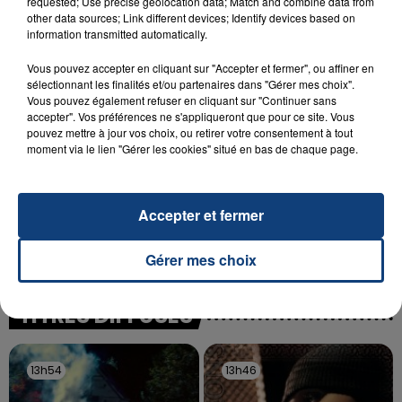
requested; Use precise geolocation data; Match and combine data from
SON BÉBÉ ENTRE LA VIE ET LA...
other data sources; Link different devices; Identify devices based on
Un homme s'est immolé par le feu après avoir
information transmitted automatically.
aspergé sa compagne et leur bébé de trois mois
Vous pouvez accepter en cliquant sur "Accepter et fermer", ou affiner en
d'un liquide inflammable.
sélectionnant les finalités et/ou partenaires dans "Gérer mes choix".
Vous pouvez également refuser en cliquant sur "Continuer sans
accepter". Vos préférences ne s'appliqueront que pour ce site. Vous
pouvez mettre à jour vos choix, ou retirer votre consentement à tout
moment via le lien "Gérer les cookies" situé en bas de chaque page.
20 juillet 2026
UNE ADOLESCENTE DEVANT SE FAIRE
Accepter et fermer
OPÉRER DE LA CHEVILLE RESSORT DE LA...
La famille a porté plainte contre la clinique qui a
Gérer mes choix
reconnu sa responsabilité et présenté ses
excuses.
TITRES DIFFUSÉS
13h54
13h54
13h46
13h46