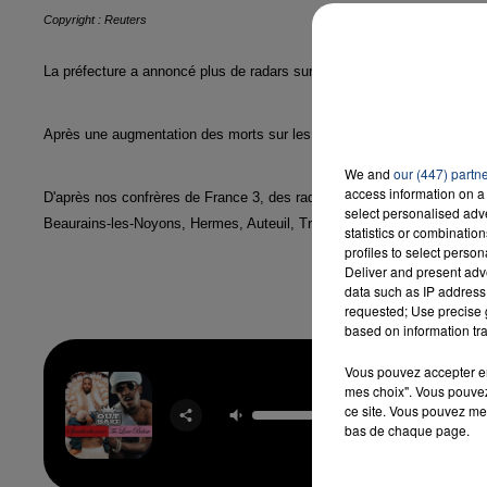
Copyright : Reuters
La préfecture a annoncé plus de radars sur les routes de l'Oise pour con
Après une augmentation des morts sur les routes du département en 
We and
our (447) partn
access information on a 
D'après nos confrères de France 3, des radars sont en cours d'installa
select personalised ad
Beaurains-les-Noyons, Hermes, Auteuil, Tricot, St Germer de Fly, Boub
statistics or combinatio
profiles to select person
Deliver and present adv
data such as IP address 
requested; Use precise g
based on information tra
Vous pouvez accepter en 
mes choix". Vous pouvez
Hey Y
ce site. Vous pouvez met
OUTK
bas de chaque page.