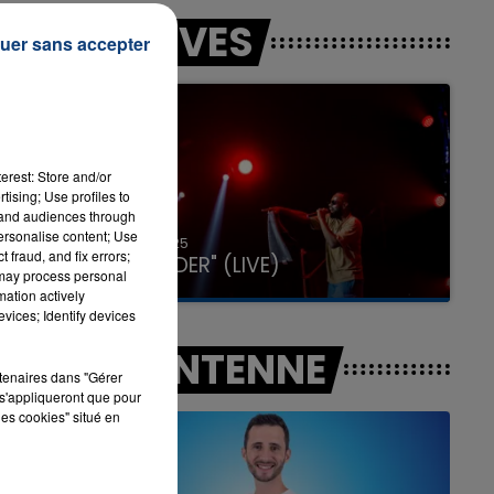
LES LIVES
uer sans accepter
7h00 - 11h00
LA TEAM DE L'ÉTÉ
erest: Store and/or
tising; Use profiles to
tand audiences through
personalise content; Use
31 janvier 2025
 fraud, and fix errors;
GIMS "SPIDER" (LIVE)
 may process personal
mation actively
vices; Identify devices
A L'ANTENNE
rtenaires dans "Gérer
s'appliqueront que pour
les cookies" situé en