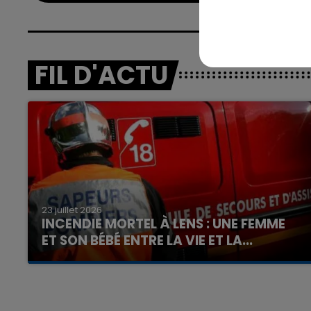
FIL D'ACTU
23 juillet 2026
INCENDIE MORTEL À LENS : UNE FEMME
ET SON BÉBÉ ENTRE LA VIE ET LA...
Un homme s'est immolé par le feu après avoir
aspergé sa compagne et leur bébé de trois
mois d'un liquide inflammable.