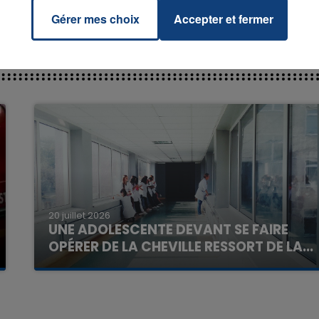
Gérer mes choix
Accepter et fermer
7h00 - 11h00
La Team de l'été
20 juillet 2026
UNE ADOLESCENTE DEVANT SE FAIRE
OPÉRER DE LA CHEVILLE RESSORT DE LA...
La famille a porté plainte contre la clinique qui a
reconnu sa responsabilité et présenté ses
excuses.