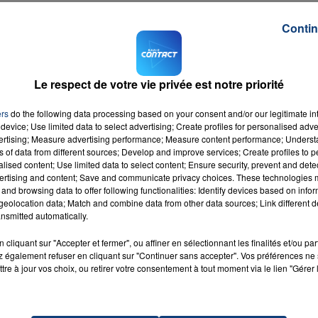
Contin
trer la mortalité.
Le respect de votre vie privée est notre priorité
2015. Près de 73% de plus qu'en 2014.
ers
do the following data processing based on your consent and/or our legitimate int
device; Use limited data to select advertising; Create profiles for personalised adver
tion à Fontaine Chaalis, Trie-la-Ville, Ons-en-Bray, Chamant, Francastel,
vertising; Measure advertising performance; Measure content performance; Unders
iers, Blincourt.
ns of data from different sources; Develop and improve services; Create profiles to 
alised content; Use limited data to select content; Ensure security, prevent and detect
ertising and content; Save and communicate privacy choices. These technologies
and browsing data to offer following functionalities: Identify devices based on infor
eolocation data; Match and combine data from other data sources; Link different de
nsmitted automatically.
cliquant sur "Accepter et fermer", ou affiner en sélectionnant les finalités et/ou pa
 également refuser en cliquant sur "Continuer sans accepter". Vos préférences ne 
a!
RADIO CONTACT
tre à jour vos choix, ou retirer votre consentement à tout moment via le lien "Gérer 
AST