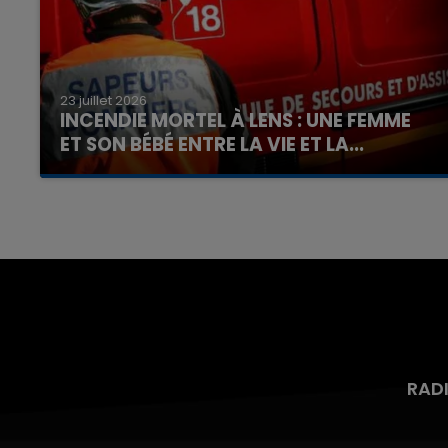
23 juillet 2026
INCENDIE MORTEL À LENS : UNE FEMME
ET SON BÉBÉ ENTRE LA VIE ET LA...
Un homme s'est immolé par le feu après avoir
aspergé sa compagne et leur bébé de trois
mois d'un liquide inflammable.
RAD