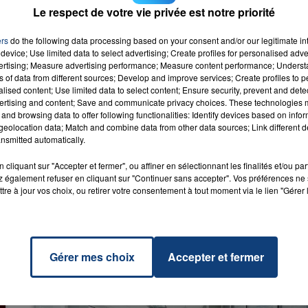
us par SMS au 71112 avec le mot clé DIRECT et vos coordonnée
Le respect de votre vie privée est notre priorité
ers
do the following data processing based on your consent and/or our legitimate int
device; Use limited data to select advertising; Create profiles for personalised adver
vertising; Measure advertising performance; Measure content performance; Unders
ns of data from different sources; Develop and improve services; Create profiles to 
alised content; Use limited data to select content; Ensure security, prevent and detect
ertising and content; Save and communicate privacy choices. These technologies
Is My
and browsing data to offer following functionalities: Identify devices based on infor
RADIO CONTACT
nd!
eolocation data; Match and combine data from other data sources; Link different de
E
nsmitted automatically.
cliquant sur "Accepter et fermer", ou affiner en sélectionnant les finalités et/ou pa
 également refuser en cliquant sur "Continuer sans accepter". Vos préférences ne 
tre à jour vos choix, ou retirer votre consentement à tout moment via le lien "Gérer 
Gérer mes choix
Accepter et fermer