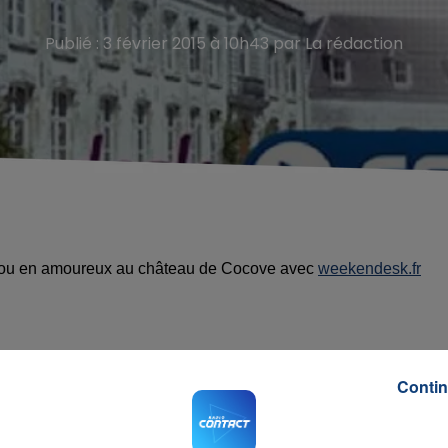
Publié : 3 février 2015 à 10h43 par La rédaction
e ou en amoureux au château de Cocove avec
weekendesk.fr
Contin