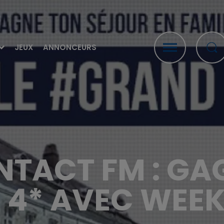
JEUX
ANNONCEURS
NTACT FM : GA
 4* AVEC WEEK