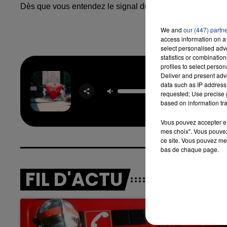
Dès que vous entendez le signal du player, inscrivez vo
We and
our (447) partn
access information on a 
select personalised ad
statistics or combinatio
profiles to select person
Deliver and present adv
Where 
data such as IP address 
Husba
requested; Use precise g
RAY
based on information tra
Vous pouvez accepter en 
mes choix". Vous pouvez
ce site. Vous pouvez met
bas de chaque page.
FIL D'ACTU