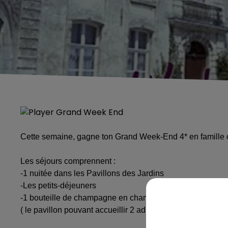
Cette semaine, gagne ton Grand Week-End 4* en famill
Les séjours comprennent :
-1 nuitée dans les Pavillons des Jardins
-Les petits-déjeuners
-1 bouteille de champagne en chambre
( le pavillon pouvant accueillir 2 adultes et 2 enfants)