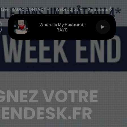
Live :
RADIO CONTACT
Webradios
Podcasts
Where Is My Husband!
RAYE
GNEZ VOTRE
ENDESK.FR