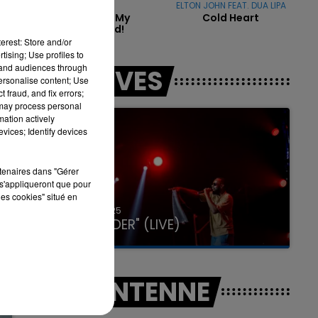
RAYE
ELTON JOHN FEAT. DUA LIPA
s.
Where Is My
Cold Heart
Husband!
erest: Store and/or
tising; Use profiles to
7h00 - 11h00
tand audiences through
LES LIVES
LA TEAM DE L'ÉTÉ
personalise content; Use
 fraud, and fix errors;
 may process personal
mation actively
vices; Identify devices
rtenaires dans "Gérer
s'appliqueront que pour
les cookies" situé en
31 janvier 2025
GIMS "SPIDER" (LIVE)
A L'ANTENNE