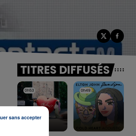
TITRES DIFFUSÉS
0h53
0h53
0h49
0h49
uer sans accepter