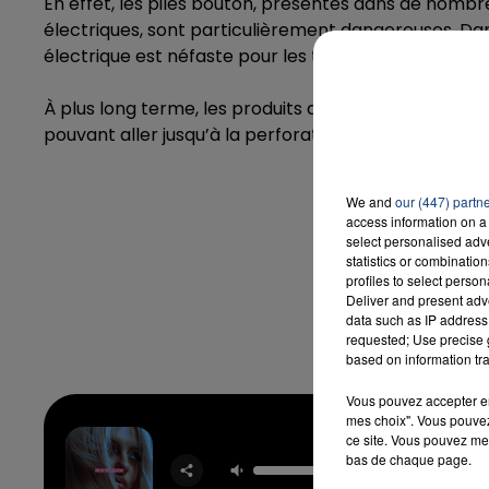
En effet, les piles bouton, présentes dans de nom
électriques, sont particulièrement dangereuses. D
électrique est néfaste pour les tissus.
16h00 - 20h00
LA TEAM DU WEEK-END
À plus long terme, les produits qu’elles contiennent
pouvant aller jusqu’à la perforation.
We and
our (447) partn
access information on a 
select personalised ad
statistics or combinatio
profiles to select person
Deliver and present adv
data such as IP address 
requested; Use precise g
based on information tra
Vous pouvez accepter en 
mes choix". Vous pouvez
ce site. Vous pouvez met
bas de chaque page.
New Rel
BEBE R