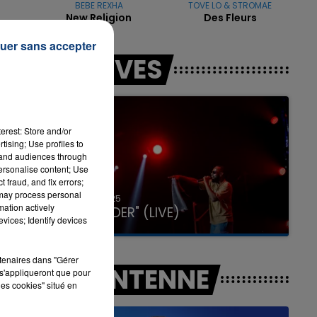
BEBE REXHA
TOVE LO & STROMAE
New Religion
Des Fleurs
uer sans accepter
16h00 - 20h00
LES LIVES
LA TEAM DU WEEK-END
erest: Store and/or
tising; Use profiles to
tand audiences through
personalise content; Use
 fraud, and fix errors;
 may process personal
31 janvier 2025
mation actively
GIMS "SPIDER" (LIVE)
vices; Identify devices
rtenaires dans "Gérer
A L'ANTENNE
s'appliqueront que pour
les cookies" situé en