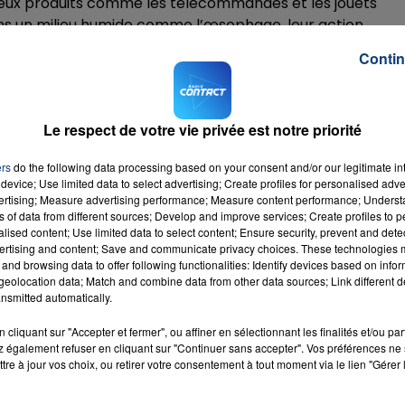
breux produits comme les télécommandes et les jouets
ans un milieu humide comme l’œsophage, leur action
Contin
7h00 - 12h00
LA TEAM DU WEEK-END
 causent des brûlures de l’œsophage et de l’intestin
Le respect de votre vie privée est notre priorité
ers
do the following data processing based on your consent and/or our legitimate int
device; Use limited data to select advertising; Create profiles for personalised adver
vertising; Measure advertising performance; Measure content performance; Unders
ns of data from different sources; Develop and improve services; Create profiles to 
alised content; Use limited data to select content; Ensure security, prevent and detect
ertising and content; Save and communicate privacy choices. These technologies
and browsing data to offer following functionalities: Identify devices based on infor
eolocation data; Match and combine data from other data sources; Link different de
nsmitted automatically.
cliquant sur "Accepter et fermer", ou affiner en sélectionnant les finalités et/ou pa
 également refuser en cliquant sur "Continuer sans accepter". Vos préférences ne 
tre à jour vos choix, ou retirer votre consentement à tout moment via le lien "Gérer 
igion
RADIO CONTACT
EXHA