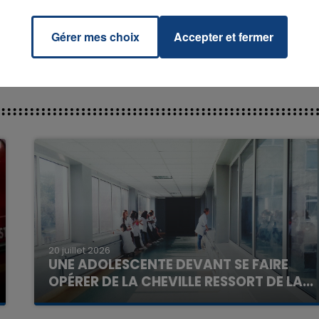
Gérer mes choix
Accepter et fermer
16h00 - 20h00
La Team du Week-end
20 juillet 2026
UNE ADOLESCENTE DEVANT SE FAIRE
OPÉRER DE LA CHEVILLE RESSORT DE LA...
La famille a porté plainte contre la clinique qui a
reconnu sa responsabilité et présenté ses