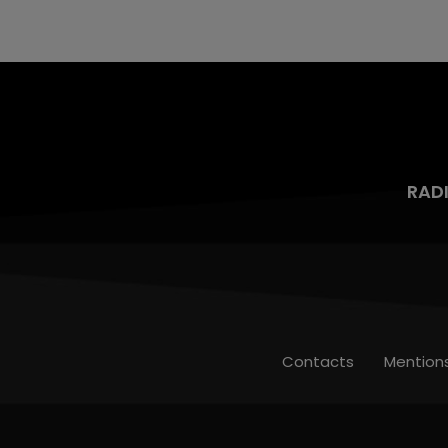
mois d'un liquide inflammable.
RAD
Contacts
Mention