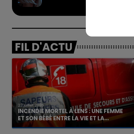
7h00 - 12h00
FIL D'ACTU
nd
La Team du Week-end
23 juillet 2026
INCENDIE MORTEL À LENS : UNE FEMME
ET SON BÉBÉ ENTRE LA VIE ET LA...
Un homme s'est immolé par le feu après avoir
aspergé sa compagne et leur bébé de trois