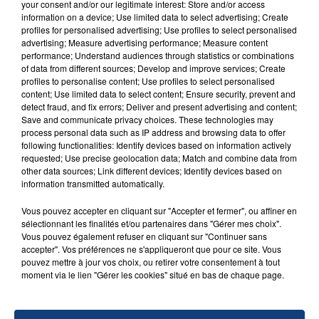
your consent and/or our legitimate interest: Store and/or access
information on a device; Use limited data to select advertising; Create
profiles for personalised advertising; Use profiles to select personalised
advertising; Measure advertising performance; Measure content
performance; Understand audiences through statistics or combinations
FIL D'ACTU
of data from different sources; Develop and improve services; Create
profiles to personalise content; Use profiles to select personalised
content; Use limited data to select content; Ensure security, prevent and
detect fraud, and fix errors; Deliver and present advertising and content;
Save and communicate privacy choices. These technologies may
process personal data such as IP address and browsing data to offer
following functionalities: Identify devices based on information actively
requested; Use precise geolocation data; Match and combine data from
other data sources; Link different devices; Identify devices based on
information transmitted automatically.
23 juillet 2026
Vous pouvez accepter en cliquant sur "Accepter et fermer", ou affiner en
INCENDIE MORTEL À LENS : UNE FEMME ET
sélectionnant les finalités et/ou partenaires dans "Gérer mes choix".
SON BÉBÉ ENTRE LA VIE ET LA...
Vous pouvez également refuser en cliquant sur "Continuer sans
accepter". Vos préférences ne s'appliqueront que pour ce site. Vous
Un homme s'est immolé par le feu après avoir
pouvez mettre à jour vos choix, ou retirer votre consentement à tout
aspergé sa compagne et leur bébé de trois mois
moment via le lien "Gérer les cookies" situé en bas de chaque page.
d'un liquide inflammable.