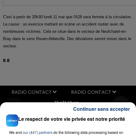
C'est à partir de 20h30 lundi 11 mai que l'A28 sera fermée à la circulation.
La cause : un exercice mettant en scène un accident routier avec de
nombreuses victimes. Cela se situe dans le secteur de Neufchatel-en-
Bray dans le sens Rouen-Abbeville. Des déviations seront mises dans le
secteur.
B.B
RADIO CONTACT
Thrift Shop
MACKLEMORE & RYAN LEWIS
Continuer sans accepter
Le respect de votre vie privée est notre priorité
We and
our (447) partners
do the following data processing based on