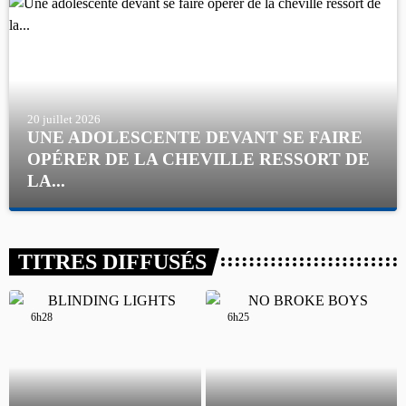
inflammable.
20 juillet 2026
UNE ADOLESCENTE DEVANT SE FAIRE
OPÉRER DE LA CHEVILLE RESSORT DE
LA...
La famille a porté plainte contre la clinique qui a reconnu sa
responsabilité et présenté ses excuses.
TITRES DIFFUSÉS
6h28
6h28
6h25
6h25