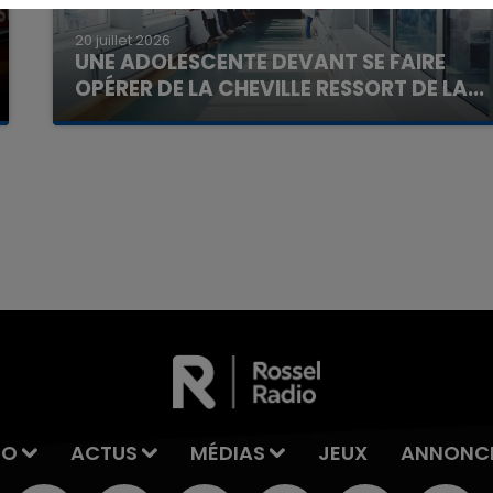
20 juillet 2026
UNE ADOLESCENTE DEVANT SE FAIRE
OPÉRER DE LA CHEVILLE RESSORT DE LA...
La famille a porté plainte contre la clinique qui a
reconnu sa responsabilité et présenté ses
excuses.
7h00 - 11h00
La Team de l'été
IO
ACTUS
MÉDIAS
JEUX
ANNONC