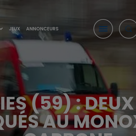
JEUX
ANNONCEURS
ES (59) : DE
QUÉS AU MONO