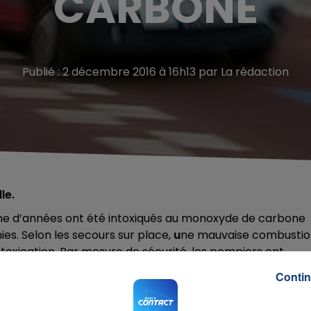
CARBONE
Publié : 2 décembre 2016 à 16h13 par La rédaction
le.
ine d’années ont été intoxiqués au monoxyde de carbone
es. Selon les secours sur place,
u
ne mauvaise combusti
intoxication. Par mesure de sécurité, les pompiers ont
ions voisines. L'un deux a été onduit dans un état grave au
Contin