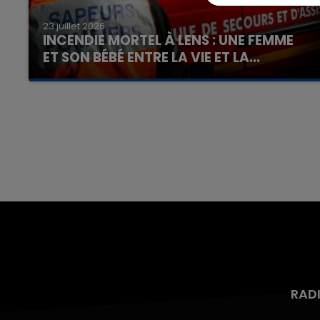
23 juillet 2026
INCENDIE MORTEL À LENS : UNE FEMME
ET SON BÉBÉ ENTRE LA VIE ET LA...
Un homme s'est immolé par le feu après avoir
aspergé sa compagne et leur bébé de trois
mois d'un liquide inflammable.
RAD