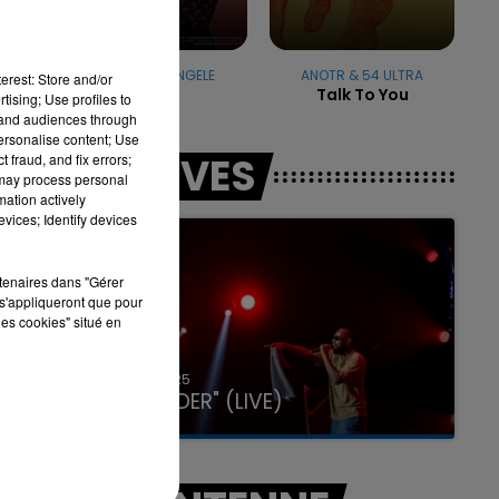
DUA LIPA & ANGELE
ANOTR & 54 ULTRA
7h00 - 11h00
erest: Store and/or
Fever
Talk To You
LA TEAM DE L'ÉTÉ
tising; Use profiles to
tand audiences through
personalise content; Use
LES LIVES
 fraud, and fix errors;
 may process personal
mation actively
vices; Identify devices
rtenaires dans "Gérer
s'appliqueront que pour
les cookies" situé en
31 janvier 2025
GIMS "SPIDER" (LIVE)