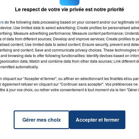
Le respect de votre vie privée est notre priorité
ers
do the following data processing based on your consent and/or our legitimate int
device; Use limited data to select advertising; Create profiles for personalised adver
er
vertising; Measure advertising performance; Measure content performance; Unders
RADIO CONTACT
PA &
ns of data from different sources; Develop and improve services; Create profiles to 
LE
alised content; Use limited data to select content; Ensure security, prevent and detect
ertising and content; Save and communicate privacy choices. These technologies
and browsing data to offer following functionalities: Identify devices based on infor
eolocation data; Match and combine data from other data sources; Link different de
nsmitted automatically.
cliquant sur "Accepter et fermer", ou affiner en sélectionnant les finalités et/ou pa
 également refuser en cliquant sur "Continuer sans accepter". Vos préférences ne 
tre à jour vos choix, ou retirer votre consentement à tout moment via le lien "Gérer 
Gérer mes choix
Accepter et fermer