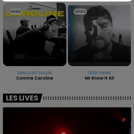
10h55
10h55
10h52
10h52
ZAHO & MC SOLAAR
TEDDY SWIMS
Comme Caroline
Mr Know It All
LES LIVES