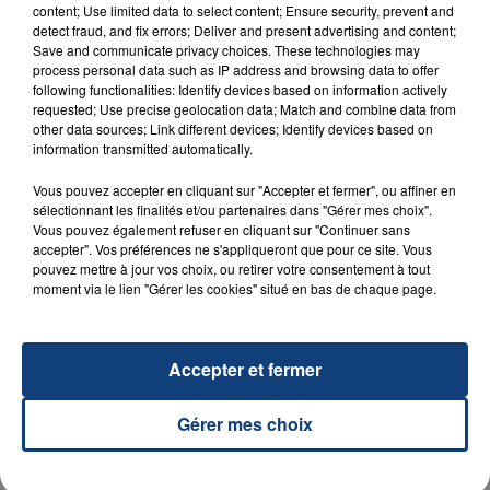
content; Use limited data to select content; Ensure security, prevent and
detect fraud, and fix errors; Deliver and present advertising and content;
23 juillet 2026
Save and communicate privacy choices. These technologies may
INCENDIE MORTEL À LENS : UNE FEMME ET
process personal data such as IP address and browsing data to offer
SON BÉBÉ ENTRE LA VIE ET LA...
following functionalities: Identify devices based on information actively
requested; Use precise geolocation data; Match and combine data from
Un homme s'est immolé par le feu après avoir
other data sources; Link different devices; Identify devices based on
aspergé sa compagne et leur bébé de trois mois
information transmitted automatically.
d'un liquide inflammable.
Vous pouvez accepter en cliquant sur "Accepter et fermer", ou affiner en
sélectionnant les finalités et/ou partenaires dans "Gérer mes choix".
Vous pouvez également refuser en cliquant sur "Continuer sans
accepter". Vos préférences ne s'appliqueront que pour ce site. Vous
pouvez mettre à jour vos choix, ou retirer votre consentement à tout
moment via le lien "Gérer les cookies" situé en bas de chaque page.
20 juillet 2026
UNE ADOLESCENTE DEVANT SE FAIRE
OPÉRER DE LA CHEVILLE RESSORT DE LA...
Accepter et fermer
La famille a porté plainte contre la clinique qui a
reconnu sa responsabilité et présenté ses
Gérer mes choix
excuses.
TITRES DIFFUSÉS