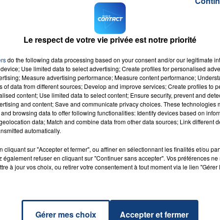
Contin
est alors que le beau-fils de la voisine, chez qui les occupants d
 fenêtre, entre dans la maison et en ressort avec la centenaire.
7h00 - 12h00
Le respect de votre vie privée est notre priorité
l'hôpital. Personne n'a été blessé. L'incendie a tout de même fai
LA TEAM DU WEEK-END
 mitoyenne ont été endommagées.
ers
do the following data processing based on your consent and/or our legitimate int
device; Use limited data to select advertising; Create profiles for personalised adver
vertising; Measure advertising performance; Measure content performance; Unders
ns of data from different sources; Develop and improve services; Create profiles to 
alised content; Use limited data to select content; Ensure security, prevent and detect
ertising and content; Save and communicate privacy choices. These technologies
and browsing data to offer following functionalities: Identify devices based on infor
eolocation data; Match and combine data from other data sources; Link different de
nsmitted automatically.
ora
RADIO CONTACT
cliquant sur "Accepter et fermer", ou affiner en sélectionnant les finalités et/ou pa
L G
 également refuser en cliquant sur "Continuer sans accepter". Vos préférences ne 
tre à jour vos choix, ou retirer votre consentement à tout moment via le lien "Gérer 
Gérer mes choix
Accepter et fermer