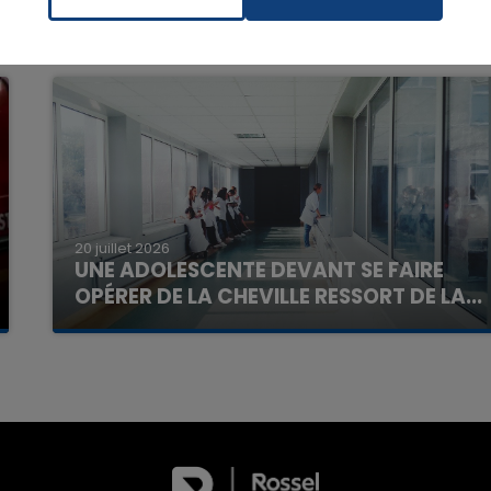
16h00 - 20h00
La Team du Week-end
20 juillet 2026
UNE ADOLESCENTE DEVANT SE FAIRE
OPÉRER DE LA CHEVILLE RESSORT DE LA...
La famille a porté plainte contre la clinique qui a
reconnu sa responsabilité et présenté ses
excuses.