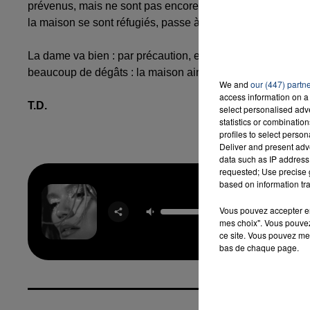
prévenus, mais ne sont pas encore arrivés. Il faut agir. C'
la maison se sont réfugiés, passe à l'action : il casse une
16h00 - 20h00
La dame va bien : par précaution, elle a été transportée à 
LA TEAM DU WEEK-END
beaucoup de dégâts : la maison ainsi qu'une habitation
We and
our (447) partn
access information on a 
T.D.
select personalised ad
statistics or combinatio
profiles to select person
Deliver and present adv
data such as IP address 
requested; Use precise g
based on information tra
Matad
Vous pouvez accepter en 
KARO
mes choix". Vous pouvez
ce site. Vous pouvez met
bas de chaque page.