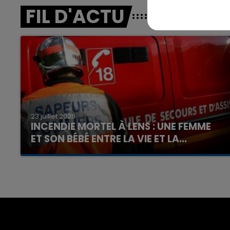
FIL D'ACTU
7h00 - 12h00
nd
La Team du Week-end
23 juillet 2026
INCENDIE MORTEL À LENS : UNE FEMME
ET SON BÉBÉ ENTRE LA VIE ET LA...
Un homme s'est immolé par le feu après avoir
aspergé sa compagne et leur bébé de trois
mois d'un liquide inflammable.