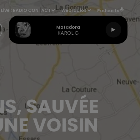
Live :
RADIO CONTACT
Webradios
Podcasts
Matadora
KAROL G
NS, SAUVÉE
UNE VOISIN