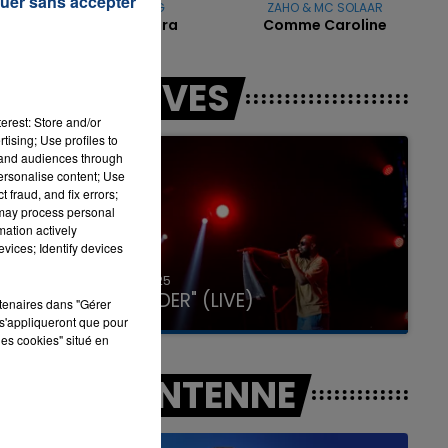
uer sans accepter
KAROL G
ZAHO & MC SOLAAR
e
Matadora
Comme Caroline
16h00 - 20h00
t
LES LIVES
LA TEAM DU WEEK-END
erest: Store and/or
tising; Use profiles to
tand audiences through
personalise content; Use
 fraud, and fix errors;
 may process personal
mation actively
vices; Identify devices
31 janvier 2025
GIMS "SPIDER" (LIVE)
rtenaires dans "Gérer
s'appliqueront que pour
les cookies" situé en
A L'ANTENNE