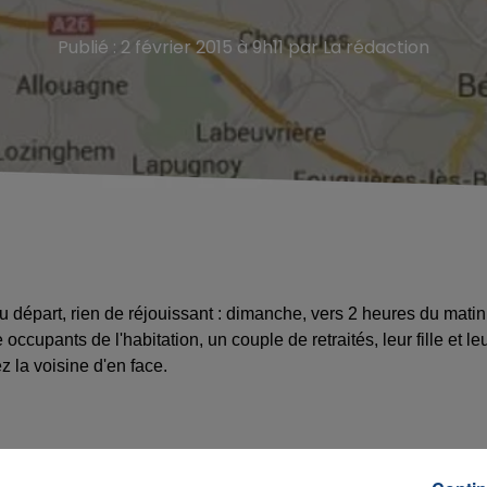
Publié : 2 février 2015 à 9h11 par La rédaction
au départ, rien de réjouissant : dimanche, vers 2 heures du matin
ccupants de l'habitation, un couple de retraités, leur fille et le
hez la voisine d'en face.
 de 102 ans (la mère du retraité). Les pompiers ont été