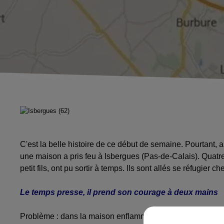
C'est la belle histoire de ce début de semaine. Pourtant, 
une maison a pris feu à Isbergues (Pas-de-Calais). Quatre o
petit fils, ont pu sortir à temps. Ils sont allés se réfugier c
Le temps presse, il prend son courage à deux mains
Problème : dans la maison enflammée reste une dame âgée