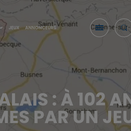
JEUX
ANNONCEURS
LAIS : À 102 A
ES PAR UN JE