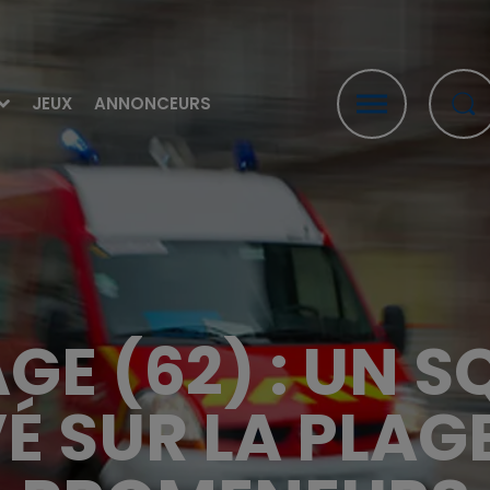
JEUX
ANNONCEURS
GE (62) : UN S
É SUR LA PLAGE