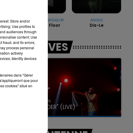
OFENBACH & STARSAILOR
ANGELE
erest: Store and/or
Four To The Floor
Dis-Le
tising; Use profiles to
16h00 - 20h00
LA TEAM DU WEEK-END
tand audiences through
personalise content; Use
LES LIVES
 fraud, and fix errors;
 may process personal
mation actively
vices; Identify devices
rtenaires dans "Gérer
s'appliqueront que pour
les cookies" situé en
31 janvier 2025
GIMS "SPIDER" (LIVE)