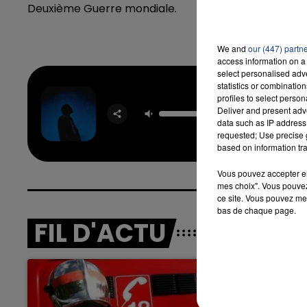
Deuxième Guerre mondiale.
We and
our (447) partn
access information on a 
16h00 - 20h00
LA TEAM DU WEEK-END
select personalised ad
statistics or combinatio
profiles to select person
Starga
Deliver and present adv
MYLES 
data such as IP address 
requested; Use precise g
based on information tra
Vous pouvez accepter en 
mes choix". Vous pouvez
ce site. Vous pouvez met
bas de chaque page.
FIL D'ACTU