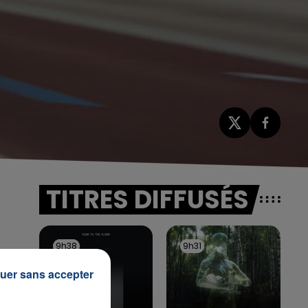
TITRES DIFFUSÉS
9h38
9h38
9h31
9h31
uer sans accepter