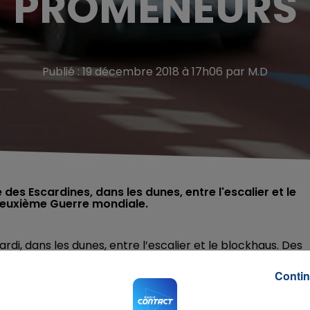
PROMENEURS
Publié : 19 décembre 2018 à 17h06 par M.D
 des Escardines, dans les dunes, entre l'escalier et le
Deuxième Guerre mondiale.
i, dans les dunes, entre l’escalier et le blockhaus. Des
elette complet. Un portefeuille a aussi été découvert,
Contin
e sur place. Le décès pourrait remonter avant la