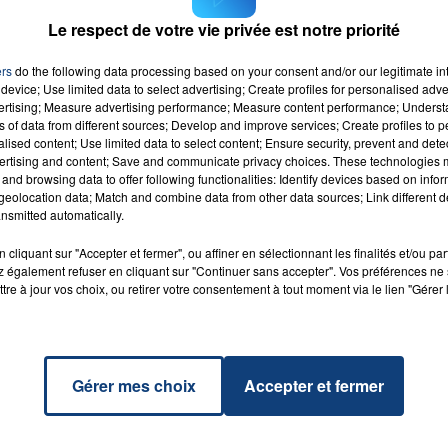
Le respect de votre vie privée est notre priorité
ers
do the following data processing based on your consent and/or our legitimate int
device; Use limited data to select advertising; Create profiles for personalised adver
7h00 - 12h00
LA TEAM DU WEEK-END
vertising; Measure advertising performance; Measure content performance; Unders
ns of data from different sources; Develop and improve services; Create profiles to 
alised content; Use limited data to select content; Ensure security, prevent and detect
zing
RADIO CONTACT
ertising and content; Save and communicate privacy choices. These technologies
SMITH
and browsing data to offer following functionalities: Identify devices based on infor
eolocation data; Match and combine data from other data sources; Link different de
nsmitted automatically.
cliquant sur "Accepter et fermer", ou affiner en sélectionnant les finalités et/ou pa
 également refuser en cliquant sur "Continuer sans accepter". Vos préférences ne 
tre à jour vos choix, ou retirer votre consentement à tout moment via le lien "Gérer 
Gérer mes choix
Accepter et fermer