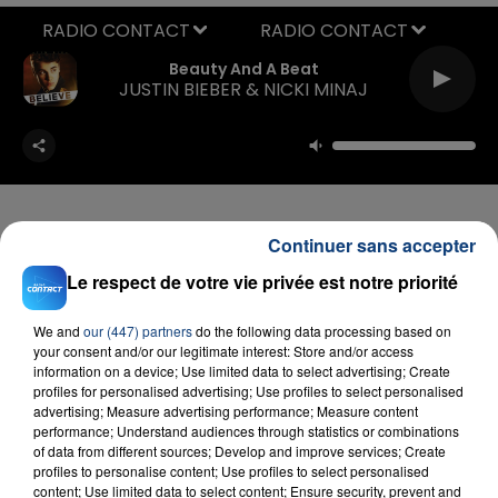
RADIO CONTACT
Beauty And A Beat
JUSTIN BIEBER & NICKI MINAJ
Continuer sans accepter
Le respect de votre vie privée est notre priorité
FIL D'ACTU
We and
our (447) partners
do the following data processing based on
your consent and/or our legitimate interest: Store and/or access
information on a device; Use limited data to select advertising; Create
profiles for personalised advertising; Use profiles to select personalised
advertising; Measure advertising performance; Measure content
performance; Understand audiences through statistics or combinations
of data from different sources; Develop and improve services; Create
profiles to personalise content; Use profiles to select personalised
content; Use limited data to select content; Ensure security, prevent and