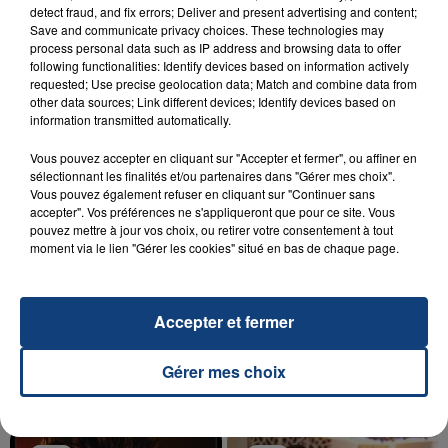
23 juillet 2026
detect fraud, and fix errors; Deliver and present advertising and content;
INCENDIE MORTEL À LENS : UNE FEMME ET
Save and communicate privacy choices. These technologies may
process personal data such as IP address and browsing data to offer
SON BÉBÉ ENTRE LA VIE ET LA...
following functionalities: Identify devices based on information actively
Un homme s'est immolé par le feu après avoir
requested; Use precise geolocation data; Match and combine data from
aspergé sa compagne et leur bébé de trois mois
other data sources; Link different devices; Identify devices based on
information transmitted automatically.
d'un liquide inflammable.
Vous pouvez accepter en cliquant sur "Accepter et fermer", ou affiner en
sélectionnant les finalités et/ou partenaires dans "Gérer mes choix".
Vous pouvez également refuser en cliquant sur "Continuer sans
accepter". Vos préférences ne s'appliqueront que pour ce site. Vous
pouvez mettre à jour vos choix, ou retirer votre consentement à tout
moment via le lien "Gérer les cookies" situé en bas de chaque page.
20 juillet 2026
UNE ADOLESCENTE DEVANT SE FAIRE
OPÉRER DE LA CHEVILLE RESSORT DE LA...
Accepter et fermer
La famille a porté plainte contre la clinique qui a
reconnu sa responsabilité et présenté ses
Gérer mes choix
excuses.
TITRES DIFFUSÉS