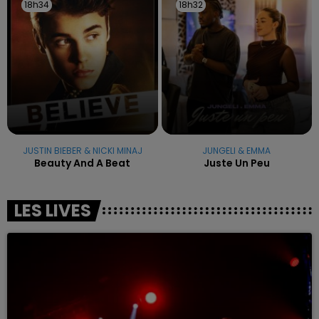
18h34
18h34
18h32
18h32
JUSTIN BIEBER & NICKI MINAJ
JUNGELI & EMMA
Beauty And A Beat
Juste Un Peu
LES LIVES