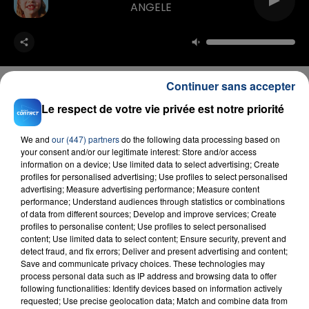
ANGELE
Continuer sans accepter
Le respect de votre vie privée est notre priorité
FIL D'ACTU
We and
our (447) partners
do the following data processing based on
your consent and/or our legitimate interest: Store and/or access
information on a device; Use limited data to select advertising; Create
profiles for personalised advertising; Use profiles to select personalised
advertising; Measure advertising performance; Measure content
performance; Understand audiences through statistics or combinations
of data from different sources; Develop and improve services; Create
profiles to personalise content; Use profiles to select personalised
content; Use limited data to select content; Ensure security, prevent and
detect fraud, and fix errors; Deliver and present advertising and content;
Save and communicate privacy choices. These technologies may
23 juillet 2026
process personal data such as IP address and browsing data to offer
INCENDIE MORTEL À LENS : UNE FEMME ET
following functionalities: Identify devices based on information actively
SON BÉBÉ ENTRE LA VIE ET LA...
requested; Use precise geolocation data; Match and combine data from