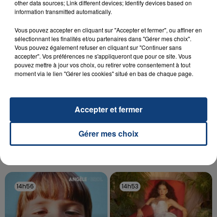
other data sources; Link different devices; Identify devices based on
Un homme s'est immolé par le feu après avoir
information transmitted automatically.
aspergé sa compagne et leur bébé de trois mois
d'un liquide inflammable.
Vous pouvez accepter en cliquant sur "Accepter et fermer", ou affiner en
sélectionnant les finalités et/ou partenaires dans "Gérer mes choix".
Vous pouvez également refuser en cliquant sur "Continuer sans
accepter". Vos préférences ne s'appliqueront que pour ce site. Vous
pouvez mettre à jour vos choix, ou retirer votre consentement à tout
moment via le lien "Gérer les cookies" situé en bas de chaque page.
20 juillet 2026
UNE ADOLESCENTE DEVANT SE FAIRE
Accepter et fermer
OPÉRER DE LA CHEVILLE RESSORT DE LA...
La famille a porté plainte contre la clinique qui a
Gérer mes choix
reconnu sa responsabilité et présenté ses
excuses.
TITRES DIFFUSÉS
14h56
14h56
14h53
14h53