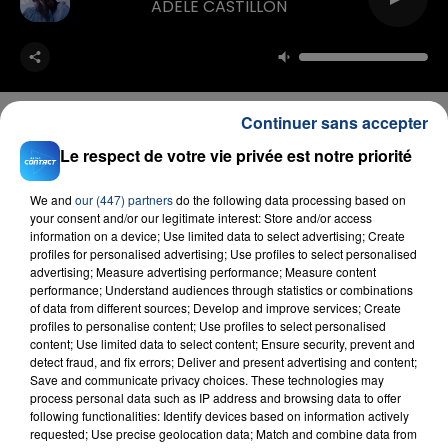
ADELE CASTILLON
Continuer sans accepter
Le respect de votre vie privée est notre priorité
FIL D'ACTU
We and
our (447) partners
do the following data processing based on
your consent and/or our legitimate interest: Store and/or access
information on a device; Use limited data to select advertising; Create
profiles for personalised advertising; Use profiles to select personalised
advertising; Measure advertising performance; Measure content
performance; Understand audiences through statistics or combinations
of data from different sources; Develop and improve services; Create
profiles to personalise content; Use profiles to select personalised
content; Use limited data to select content; Ensure security, prevent and
detect fraud, and fix errors; Deliver and present advertising and content;
Save and communicate privacy choices. These technologies may
23 juillet 2026
process personal data such as IP address and browsing data to offer
INCENDIE MORTEL À LENS : UNE FEMME ET
following functionalities: Identify devices based on information actively
SON BÉBÉ ENTRE LA VIE ET LA...
requested; Use precise geolocation data; Match and combine data from