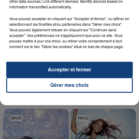
Un homme s'est immolé par le feu après avoir
other data sources; Link different devices; Identify devices based on
information transmitted automatically.
aspergé sa compagne et leur bébé de trois mois
d'un liquide inflammable.
Vous pouvez accepter en cliquant sur "Accepter et fermer", ou affiner en
sélectionnant les finalités et/ou partenaires dans "Gérer mes choix".
Vous pouvez également refuser en cliquant sur "Continuer sans
accepter". Vos préférences ne s'appliqueront que pour ce site. Vous
pouvez mettre à jour vos choix, ou retirer votre consentement à tout
moment via le lien "Gérer les cookies" situé en bas de chaque page.
20 juillet 2026
UNE ADOLESCENTE DEVANT SE FAIRE
Accepter et fermer
OPÉRER DE LA CHEVILLE RESSORT DE LA...
La famille a porté plainte contre la clinique qui a
Gérer mes choix
reconnu sa responsabilité et présenté ses
excuses.
TITRES DIFFUSÉS
19h05
19h05
19h02
19h02