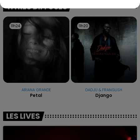
excuses.
TITRES DIFFUSÉS
11h24
11h24
11h20
11h20
ARIANA GRANDE
DADJU & FRANGLISH
Petal
Django
LES LIVES