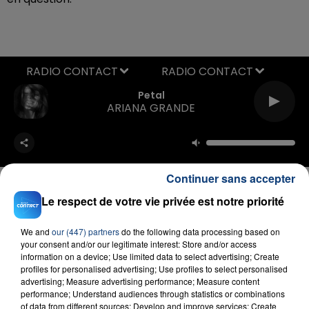
RADIO CONTACT
Petal
ARIANA GRANDE
Continuer sans accepter
Le respect de votre vie privée est notre priorité
FIL D'ACTU
We and
our (447) partners
do the following data processing based on
your consent and/or our legitimate interest: Store and/or access
information on a device; Use limited data to select advertising; Create
profiles for personalised advertising; Use profiles to select personalised
advertising; Measure advertising performance; Measure content
performance; Understand audiences through statistics or combinations
of data from different sources; Develop and improve services; Create