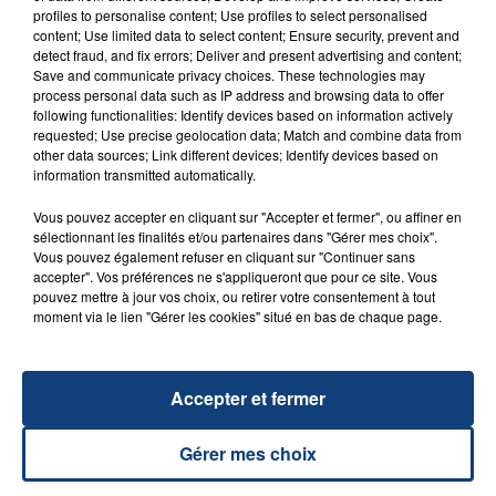
profiles to personalise content; Use profiles to select personalised
content; Use limited data to select content; Ensure security, prevent and
detect fraud, and fix errors; Deliver and present advertising and content;
Save and communicate privacy choices. These technologies may
23 juillet 2026
process personal data such as IP address and browsing data to offer
INCENDIE MORTEL À LENS : UNE FEMME ET
following functionalities: Identify devices based on information actively
requested; Use precise geolocation data; Match and combine data from
SON BÉBÉ ENTRE LA VIE ET LA...
other data sources; Link different devices; Identify devices based on
Un homme s'est immolé par le feu après avoir
information transmitted automatically.
aspergé sa compagne et leur bébé de trois mois
Vous pouvez accepter en cliquant sur "Accepter et fermer", ou affiner en
d'un liquide inflammable.
sélectionnant les finalités et/ou partenaires dans "Gérer mes choix".
Vous pouvez également refuser en cliquant sur "Continuer sans
accepter". Vos préférences ne s'appliqueront que pour ce site. Vous
pouvez mettre à jour vos choix, ou retirer votre consentement à tout
moment via le lien "Gérer les cookies" situé en bas de chaque page.
20 juillet 2026
UNE ADOLESCENTE DEVANT SE FAIRE
Accepter et fermer
OPÉRER DE LA CHEVILLE RESSORT DE LA...
La famille a porté plainte contre la clinique qui a
Gérer mes choix
reconnu sa responsabilité et présenté ses