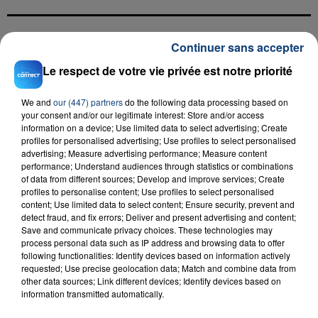
Continuer sans accepter
FIL D'ACTU
Le respect de votre vie privée est notre priorité
We and
our (447) partners
do the following data processing based on
your consent and/or our legitimate interest: Store and/or access
information on a device; Use limited data to select advertising; Create
profiles for personalised advertising; Use profiles to select personalised
advertising; Measure advertising performance; Measure content
performance; Understand audiences through statistics or combinations
of data from different sources; Develop and improve services; Create
profiles to personalise content; Use profiles to select personalised
23 juillet 2026
INCENDIE MORTEL À LENS : UNE FEMME ET
content; Use limited data to select content; Ensure security, prevent and
detect fraud, and fix errors; Deliver and present advertising and content;
SON BÉBÉ ENTRE LA VIE ET LA...
Save and communicate privacy choices. These technologies may
Un homme s'est immolé par le feu après avoir
process personal data such as IP address and browsing data to offer
following functionalities: Identify devices based on information actively
aspergé sa compagne et leur bébé de trois mois
requested; Use precise geolocation data; Match and combine data from
d'un liquide inflammable.
other data sources; Link different devices; Identify devices based on
information transmitted automatically.