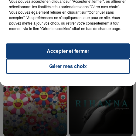
Vous pouvez accepter en cliquant sur "Accepter et fermer", ou affiner en
sélectionnant les finalités et/ou partenaires dans "Gérer mes choix".
Vous pouvez également refuser en cliquant sur "Continuer sans
accepter". Vos préférences ne s'appliqueront que pour ce site. Vous
20 juillet 2026
pouvez mettre à jour vos choix, ou retirer votre consentement à tout
UNE ADOLESCENTE DEVANT SE FAIRE
moment via le lien "Gérer les cookies" situé en bas de chaque page.
OPÉRER DE LA CHEVILLE RESSORT DE LA...
La famille a porté plainte contre la clinique qui a
reconnu sa responsabilité et présenté ses
Accepter et fermer
excuses.
TITRES DIFFUSÉS
Gérer mes choix
11h54
11h54
11h47
11h47