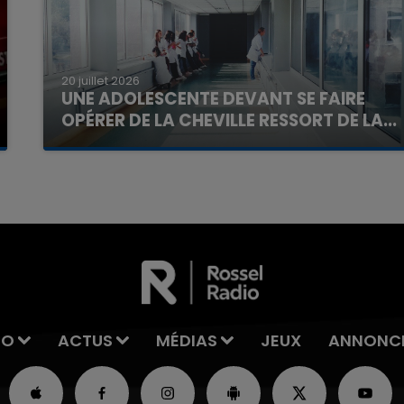
20 juillet 2026
UNE ADOLESCENTE DEVANT SE FAIRE
OPÉRER DE LA CHEVILLE RESSORT DE LA...
La famille a porté plainte contre la clinique qui a
reconnu sa responsabilité et présenté ses
excuses.
IO
ACTUS
MÉDIAS
JEUX
ANNONC