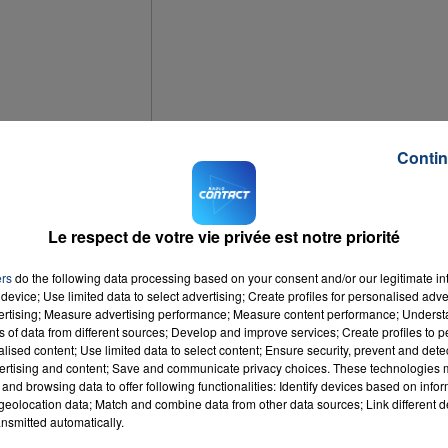
Contin
) au lendemain de la découverte du corps d'un nouveau-né à son domicile à
14 ans, a avoué mardi soir avoir menti aux policiers en affirmant avoir découve
rmé avoir agi de la sorte pour protéger sa mère, sans emploi qui vivait seule
Le respect de votre vie privée est notre priorité
ers
do the following data processing based on your consent and/or our legitimate int
device; Use limited data to select advertising; Create profiles for personalised adver
vertising; Measure advertising performance; Measure content performance; Unders
ns of data from different sources; Develop and improve services; Create profiles to 
 et avait appelé les secours qui avaient tenté en vain de réanimer le nouveau-n
alised content; Use limited data to select content; Ensure security, prevent and detect
ertising and content; Save and communicate privacy choices. These technologies
lle le bébé, vivant à la naissance, a affirmé avoir ignoré qu'elle était
and browsing data to offer following functionalities: Identify devices based on infor
t mort d'un défaut de soins et n'aurait pas subi de violences. Sa mort
eolocation data; Match and combine data from other data sources; Link different de
judiciaire. Une autopsie doit être pratiquée jeudi.
nsmitted automatically.