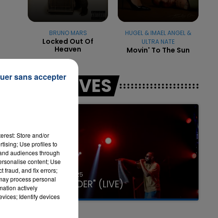
BRUNO MARS
HUGEL & IMAEL ANGEL &
Locked Out Of
ULTRA NATE
Heaven
Movin' To The Sun
uer sans accepter
LES LIVES
rt
erest: Store and/or
tising; Use profiles to
tand audiences through
personalise content; Use
é.
 fraud, and fix errors;
31 janvier 2025
 may process personal
GIMS "SPIDER" (LIVE)
mation actively
vices; Identify devices