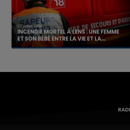
23 juillet 2026
INCENDIE MORTEL À LENS : UNE FEMME
ET SON BÉBÉ ENTRE LA VIE ET LA...
Un homme s'est immolé par le feu après avoir
aspergé sa compagne et leur bébé de trois
mois d'un liquide inflammable.
RAD