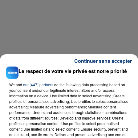
Continuer sans accepter
Le respect de votre vie privée est notre priorité
We and
our (447) partners
do the following data processing based on
your consent and/or our legitimate interest: Store and/or access
Crédit photo : compte Twitter Martine Aubry
information on a device; Use limited data to select advertising; Create
profiles for personalised advertising; Use profiles to select personalised
advertising; Measure advertising performance; Measure content
performance; Understand audiences through statistics or combinations
of data from different sources; Develop and improve services; Create
profiles to personalise content; Use profiles to select personalised
RADIO CONTACT
content; Use limited data to select content; Ensure security, prevent and
detect fraud, and fix errors; Deliver and present advertising and content;
Movin' To The Sun