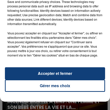
HUGEL & IMAEL ANGEL & ULTRA
Save and communicate privacy choices. These technologies may
NATE
process personal data such as IP address and browsing data to offer
following functionalities: Identify devices based on information actively
requested; Use precise geolocation data; Match and combine data from
other data sources; Link different devices; Identify devices based on
information transmitted automatically.
Vous pouvez accepter en cliquant sur "Accepter et fermer", ou affiner en
sélectionnant les finalités et/ou partenaires dans "Gérer mes choix".
Vous pouvez également refuser en cliquant sur "Continuer sans
accepter". Vos préférences ne s'appliqueront que pour ce site. Vous
FIL D'ACTU
pouvez mettre à jour vos choix, ou retirer votre consentement à tout
moment via le lien "Gérer les cookies" situé en bas de chaque page.
Accepter et fermer
Gérer mes choix
23 juillet 2026
INCENDIE MORTEL À LENS : UNE FEMME ET
SON BÉBÉ ENTRE LA VIE ET LA...