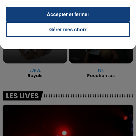
6h38
6h38
6h35
6h35
Accepter et fermer
Gérer mes choix
LORDE
PLK
Royals
Pocahontas
LES LIVES