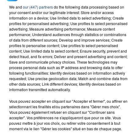
We and
our (447) partners
do the following data processing based on
23 juillet 2026
your consent and/or our legitimate interest: Store and/or access
INCENDIE MORTEL À LENS : UNE FEMME ET
information on a device; Use limited data to select advertising; Create
SON BÉBÉ ENTRE LA VIE ET LA...
profiles for personalised advertising; Use profiles to select personalised
advertising; Measure advertising performance; Measure content
Un homme s'est immolé par le feu après avoir
performance; Understand audiences through statistics or combinations
aspergé sa compagne et leur bébé de trois mois
of data from different sources; Develop and improve services; Create
d'un liquide inflammable.
profiles to personalise content; Use profiles to select personalised
content; Use limited data to select content; Ensure security, prevent and
detect fraud, and fix errors; Deliver and present advertising and content;
Save and communicate privacy choices. These technologies may
process personal data such as IP address and browsing data to offer
following functionalities: Identify devices based on information actively
requested; Use precise geolocation data; Match and combine data from
other data sources; Link different devices; Identify devices based on
20 juillet 2026
information transmitted automatically.
UNE ADOLESCENTE DEVANT SE FAIRE
OPÉRER DE LA CHEVILLE RESSORT DE LA...
Vous pouvez accepter en cliquant sur "Accepter et fermer", ou affiner en
La famille a porté plainte contre la clinique qui a
sélectionnant les finalités et/ou partenaires dans "Gérer mes choix".
Vous pouvez également refuser en cliquant sur "Continuer sans
reconnu sa responsabilité et présenté ses
accepter". Vos préférences ne s'appliqueront que pour ce site. Vous
excuses.
pouvez mettre à jour vos choix, ou retirer votre consentement à tout
TITRES DIFFUSÉS
moment via le lien "Gérer les cookies" situé en bas de chaque page.