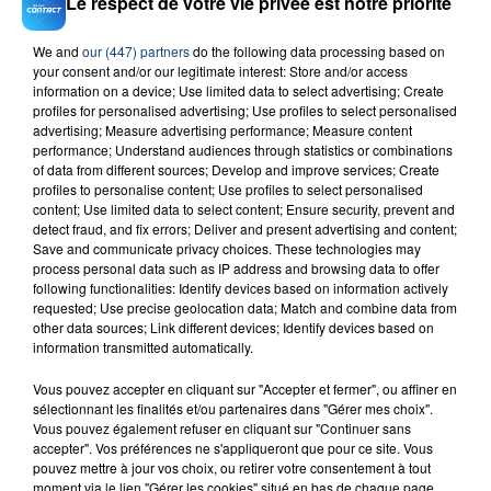
Le respect de votre vie privée est notre priorité
We and
our (447) partners
do the following data processing based on
your consent and/or our legitimate interest: Store and/or access
23 juillet 2026
information on a device; Use limited data to select advertising; Create
INCENDIE MORTEL À LENS : UNE FEMME ET
profiles for personalised advertising; Use profiles to select personalised
SON BÉBÉ ENTRE LA VIE ET LA...
advertising; Measure advertising performance; Measure content
performance; Understand audiences through statistics or combinations
Un homme s'est immolé par le feu après avoir
of data from different sources; Develop and improve services; Create
aspergé sa compagne et leur bébé de trois mois
profiles to personalise content; Use profiles to select personalised
content; Use limited data to select content; Ensure security, prevent and
d'un liquide inflammable.
detect fraud, and fix errors; Deliver and present advertising and content;
Save and communicate privacy choices. These technologies may
process personal data such as IP address and browsing data to offer
following functionalities: Identify devices based on information actively
requested; Use precise geolocation data; Match and combine data from
other data sources; Link different devices; Identify devices based on
information transmitted automatically.
20 juillet 2026
UNE ADOLESCENTE DEVANT SE FAIRE
Vous pouvez accepter en cliquant sur "Accepter et fermer", ou affiner en
OPÉRER DE LA CHEVILLE RESSORT DE LA...
sélectionnant les finalités et/ou partenaires dans "Gérer mes choix".
Vous pouvez également refuser en cliquant sur "Continuer sans
La famille a porté plainte contre la clinique qui a
accepter". Vos préférences ne s'appliqueront que pour ce site. Vous
reconnu sa responsabilité et présenté ses
pouvez mettre à jour vos choix, ou retirer votre consentement à tout
excuses.
moment via le lien "Gérer les cookies" situé en bas de chaque page.