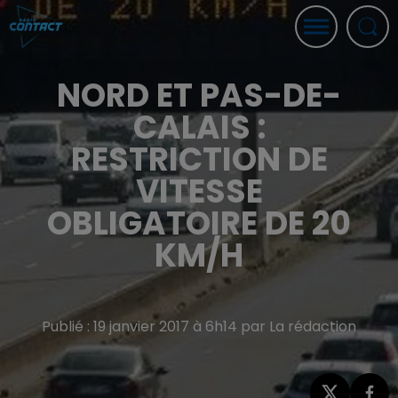
NORD ET PAS-DE-
CALAIS :
RESTRICTION DE
VITESSE
OBLIGATOIRE DE 20
KM/H
Publié : 19 janvier 2017 à 6h14 par La rédaction