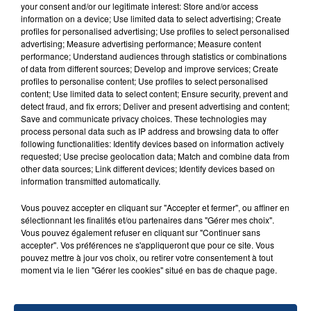
your consent and/or our legitimate interest: Store and/or access
information on a device; Use limited data to select advertising; Create
profiles for personalised advertising; Use profiles to select personalised
advertising; Measure advertising performance; Measure content
performance; Understand audiences through statistics or combinations
FIL D'ACTU
of data from different sources; Develop and improve services; Create
profiles to personalise content; Use profiles to select personalised
content; Use limited data to select content; Ensure security, prevent and
detect fraud, and fix errors; Deliver and present advertising and content;
Save and communicate privacy choices. These technologies may
process personal data such as IP address and browsing data to offer
following functionalities: Identify devices based on information actively
requested; Use precise geolocation data; Match and combine data from
other data sources; Link different devices; Identify devices based on
information transmitted automatically.
23 juillet 2026
Vous pouvez accepter en cliquant sur "Accepter et fermer", ou affiner en
INCENDIE MORTEL À LENS : UNE FEMME ET
sélectionnant les finalités et/ou partenaires dans "Gérer mes choix".
SON BÉBÉ ENTRE LA VIE ET LA...
Vous pouvez également refuser en cliquant sur "Continuer sans
accepter". Vos préférences ne s'appliqueront que pour ce site. Vous
Un homme s'est immolé par le feu après avoir
pouvez mettre à jour vos choix, ou retirer votre consentement à tout
aspergé sa compagne et leur bébé de trois mois
moment via le lien "Gérer les cookies" situé en bas de chaque page.
d'un liquide inflammable.