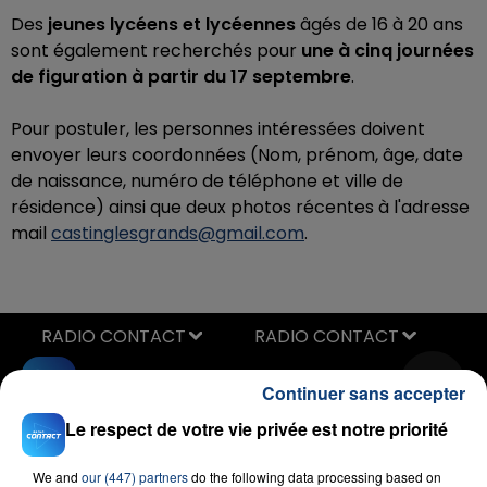
Des
jeunes lycéens et lycéennes
âgés de 16 à 20 ans
sont également recherchés pour
une à cinq journées
de figuration à partir du 17 septembre
.
Pour postuler, les personnes intéressées doivent
envoyer leurs coordonnées (Nom, prénom, âge, date
de naissance, numéro de téléphone et ville de
résidence) ainsi que deux photos récentes à l'adresse
mail
castinglesgrands@gmail.com
.
RADIO CONTACT
Continuer sans accepter
Le respect de votre vie privée est notre priorité
We and
our (447) partners
do the following data processing based on