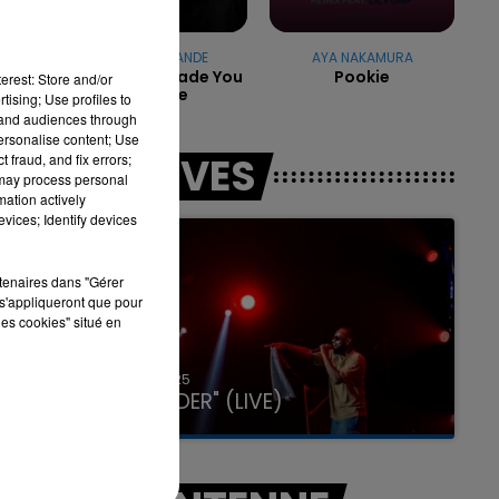
ARIANA GRANDE
AYA NAKAMURA
Hate That I Made You
Pookie
erest: Store and/or
Love Me
7h00 - 12h00
tising; Use profiles to
LA TEAM DU WEEK-END
tand audiences through
personalise content; Use
LES LIVES
 fraud, and fix errors;
 may process personal
mation actively
vices; Identify devices
rtenaires dans "Gérer
s'appliqueront que pour
les cookies" situé en
31 janvier 2025
GIMS "SPIDER" (LIVE)