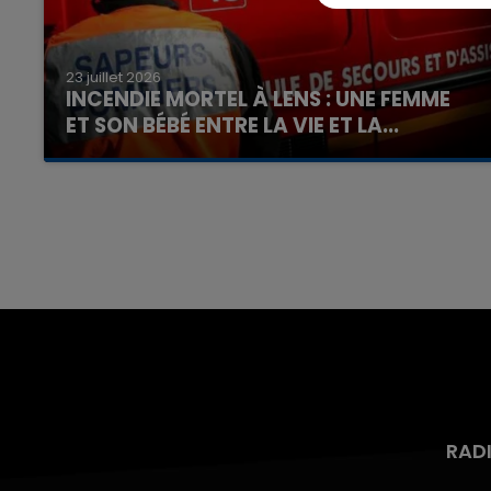
23 juillet 2026
INCENDIE MORTEL À LENS : UNE FEMME
ET SON BÉBÉ ENTRE LA VIE ET LA...
Un homme s'est immolé par le feu après avoir
aspergé sa compagne et leur bébé de trois
mois d'un liquide inflammable.
16h00 - 20h00
nd
La Team du Week-end
RAD