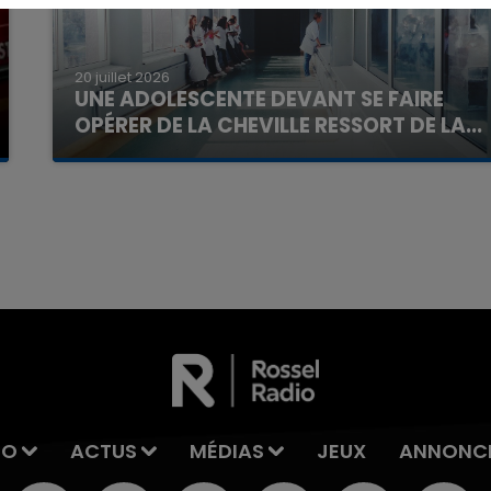
20 juillet 2026
UNE ADOLESCENTE DEVANT SE FAIRE
OPÉRER DE LA CHEVILLE RESSORT DE LA...
La famille a porté plainte contre la clinique qui a
reconnu sa responsabilité et présenté ses
excuses.
7h00 - 12h00
La Team du Week-end
IO
ACTUS
MÉDIAS
JEUX
ANNONC