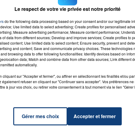
Le respect de votre vie privée est notre priorité
ers
do the following data processing based on your consent and/or our legitimate int
16h00 - 20h00
device; Use limited data to select advertising; Create profiles for personalised adver
LA TEAM DU WEEK-END
vertising; Measure advertising performance; Measure content performance; Unders
at I
ns of data from different sources; Develop and improve services; Create profiles to 
u Love
RADIO CONTACT
alised content; Use limited data to select content; Ensure security, prevent and detect
ertising and content; Save and communicate privacy choices. These technologies
NA
and browsing data to offer following functionalities: Identify devices based on infor
DE
eolocation data; Match and combine data from other data sources; Link different de
nsmitted automatically.
cliquant sur "Accepter et fermer", ou affiner en sélectionnant les finalités et/ou pa
 également refuser en cliquant sur "Continuer sans accepter". Vos préférences ne 
tre à jour vos choix, ou retirer votre consentement à tout moment via le lien "Gérer 
Gérer mes choix
Accepter et fermer