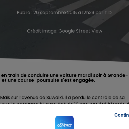
Publié : 26 septembre 2018 à 12h39 par T.D.
Crédit image:
Google Street View
e en train de conduire une voiture mardi soir à Grande-
er et une course-poursuite s'est engagée.
ais sur l’avenue de Suwalki, il a perdu le contrôle de sa
ue le passager, lui aussi âgé de 16 ans, ont été blessés. I
Contin
d’obtempérer, conduite sans permis et défaut de maîtrise