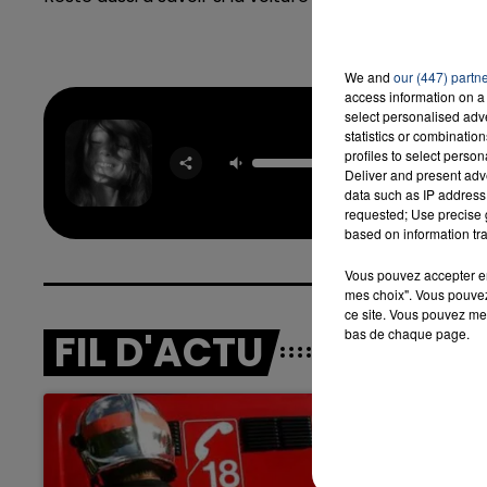
We and
our (447) partn
7h00 - 12h00
access information on a 
LA TEAM DU WEEK-END
select personalised ad
Hate Th
statistics or combinatio
Made Yo
profiles to select person
Me
Deliver and present adv
ARIA
data such as IP address 
GRAN
requested; Use precise g
based on information tra
Vous pouvez accepter en 
mes choix". Vous pouvez
ce site. Vous pouvez met
bas de chaque page.
FIL D'ACTU