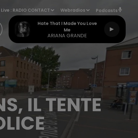
Live :
RADIO CONTACT
Webradios
Podcasts
Hate That I Made You Love
Me
ARIANA GRANDE
S, IL TENTE
OLICE