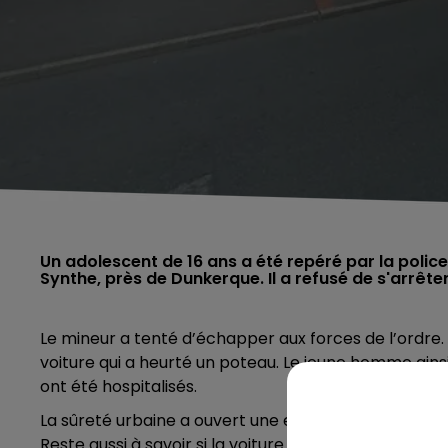
Un adolescent de 16 ans a été repéré par la polic
Synthe, près de Dunkerque. Il a refusé de s'arrêt
Le mineur a tenté d’échapper aux forces de l’ordre. M
voiture qui a heurté un poteau. Le jeune homme ainsi q
ont été hospitalisés.
La sûreté urbaine a ouvert une enquête pour refus 
Reste aussi à savoir si la voiture avait été volée.