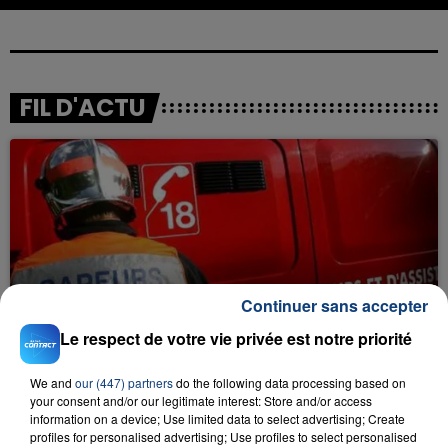
FIL D'ACTU
23 juillet 2026
Continuer sans accepter
INCENDIE MORTEL À LENS : UNE FEMME ET
Le respect de votre vie privée est notre priorité
SON BÉBÉ ENTRE LA VIE ET LA...
Un homme s'est immolé par le feu après avoir
We and
our (447) partners
do the following data processing based on
aspergé sa compagne et leur bébé de trois mois
your consent and/or our legitimate interest: Store and/or access
d'un liquide inflammable.
information on a device; Use limited data to select advertising; Create
profiles for personalised advertising; Use profiles to select personalised