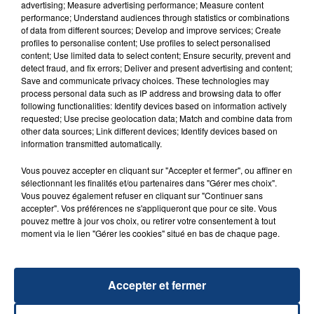
advertising; Measure advertising performance; Measure content
performance; Understand audiences through statistics or combinations
of data from different sources; Develop and improve services; Create
profiles to personalise content; Use profiles to select personalised
content; Use limited data to select content; Ensure security, prevent and
detect fraud, and fix errors; Deliver and present advertising and content;
20 juillet 2026
Save and communicate privacy choices. These technologies may
UNE ADOLESCENTE DEVANT SE FAIRE
process personal data such as IP address and browsing data to offer
OPÉRER DE LA CHEVILLE RESSORT DE LA...
following functionalities: Identify devices based on information actively
requested; Use precise geolocation data; Match and combine data from
La famille a porté plainte contre la clinique qui a
other data sources; Link different devices; Identify devices based on
reconnu sa responsabilité et présenté ses
information transmitted automatically.
excuses.
TITRES DIFFUSÉS
Vous pouvez accepter en cliquant sur "Accepter et fermer", ou affiner en
sélectionnant les finalités et/ou partenaires dans "Gérer mes choix".
Vous pouvez également refuser en cliquant sur "Continuer sans
accepter". Vos préférences ne s'appliqueront que pour ce site. Vous
5h25
5h25
5h23
5h23
pouvez mettre à jour vos choix, ou retirer votre consentement à tout
moment via le lien "Gérer les cookies" situé en bas de chaque page.
Accepter et fermer