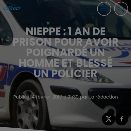
NIEPPE : 1 AN DE
PRISON POUR AVOIR
POIGNARDÉ UN
HOMME ET BLESSÉ
UN POLICIER
Publié : 14 février 2017 à 9h30 par La rédaction