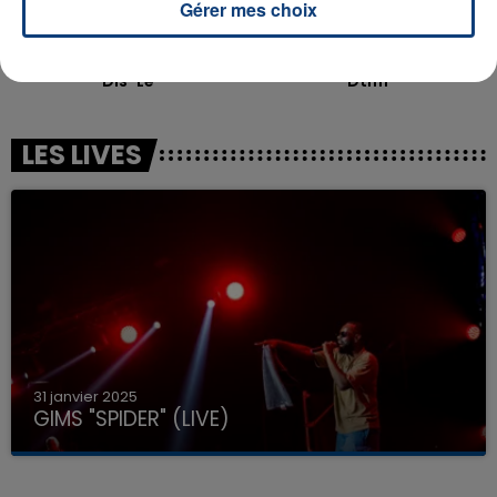
Gérer mes choix
ANGELE
BAD BUNNY
Dis-Le
Dtmf
LES LIVES
31 janvier 2025
GIMS "SPIDER" (LIVE)