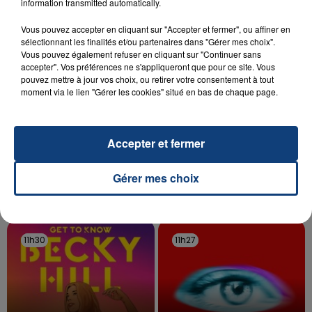
information transmitted automatically.
d'un liquide inflammable.
Vous pouvez accepter en cliquant sur "Accepter et fermer", ou affiner en
sélectionnant les finalités et/ou partenaires dans "Gérer mes choix".
Vous pouvez également refuser en cliquant sur "Continuer sans
accepter". Vos préférences ne s'appliqueront que pour ce site. Vous
pouvez mettre à jour vos choix, ou retirer votre consentement à tout
moment via le lien "Gérer les cookies" situé en bas de chaque page.
20 juillet 2026
UNE ADOLESCENTE DEVANT SE FAIRE
OPÉRER DE LA CHEVILLE RESSORT DE LA...
Accepter et fermer
La famille a porté plainte contre la clinique qui a
reconnu sa responsabilité et présenté ses
Gérer mes choix
excuses.
TITRES DIFFUSÉS
11h30
11h30
11h27
11h27