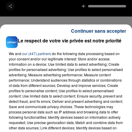
Continuer sans accepter
Le respect de votre vie privée est notre priorité
FIL D'ACTU
We and
our (447) partners
do the following data processing based on
your consent and/or our legitimate interest: Store and/or access
information on a device; Use limited data to select advertising; Create
profiles for personalised advertising; Use profiles to select personalised
advertising; Measure advertising performance; Measure content
performance; Understand audiences through statistics or combinations
of data from different sources; Develop and improve services; Create
profiles to personalise content; Use profiles to select personalised
content; Use limited data to select content; Ensure security, prevent and
detect fraud, and fix errors; Deliver and present advertising and content;
23 juillet 2026
Save and communicate privacy choices. These technologies may
INCENDIE MORTEL À LENS : UNE FEMME ET
process personal data such as IP address and browsing data to offer
SON BÉBÉ ENTRE LA VIE ET LA...
following functionalities: Identify devices based on information actively
Un homme s'est immolé par le feu après avoir
requested; Use precise geolocation data; Match and combine data from
other data sources; Link different devices; Identify devices based on
aspergé sa compagne et leur bébé de trois mois