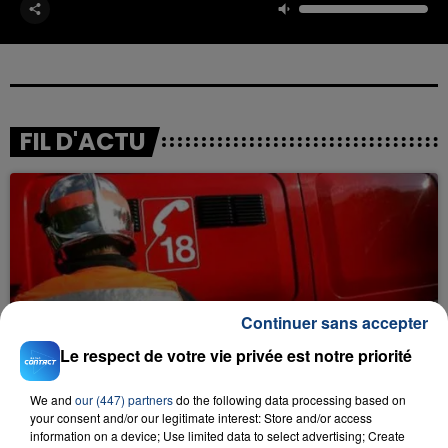
FIL D'ACTU
Continuer sans accepter
23 juillet 2026
INCENDIE MORTEL À LENS : UNE FEMME ET
Le respect de votre vie privée est notre priorité
SON BÉBÉ ENTRE LA VIE ET LA...
We and
our (447) partners
do the following data processing based on
Un homme s'est immolé par le feu après avoir
your consent and/or our legitimate interest: Store and/or access
aspergé sa compagne et leur bébé de trois mois
information on a device; Use limited data to select advertising; Create