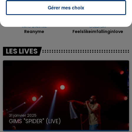
Gérer mes choix
TAYC & ANYME
COLDPLAY
Reanyme
Feelslikeimfallinginlove
LES LIVES
31 janvier 2025
GIMS "SPIDER" (LIVE)