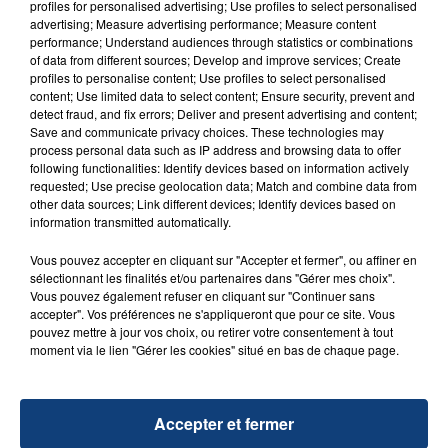
d'un liquide inflammable.
profiles for personalised advertising; Use profiles to select personalised
advertising; Measure advertising performance; Measure content
performance; Understand audiences through statistics or combinations
of data from different sources; Develop and improve services; Create
profiles to personalise content; Use profiles to select personalised
content; Use limited data to select content; Ensure security, prevent and
detect fraud, and fix errors; Deliver and present advertising and content;
Save and communicate privacy choices. These technologies may
20 juillet 2026
process personal data such as IP address and browsing data to offer
UNE ADOLESCENTE DEVANT SE FAIRE
following functionalities: Identify devices based on information actively
OPÉRER DE LA CHEVILLE RESSORT DE LA...
requested; Use precise geolocation data; Match and combine data from
other data sources; Link different devices; Identify devices based on
La famille a porté plainte contre la clinique qui a
information transmitted automatically.
reconnu sa responsabilité et présenté ses
excuses.
Vous pouvez accepter en cliquant sur "Accepter et fermer", ou affiner en
TITRES DIFFUSÉS
sélectionnant les finalités et/ou partenaires dans "Gérer mes choix".
Vous pouvez également refuser en cliquant sur "Continuer sans
accepter". Vos préférences ne s'appliqueront que pour ce site. Vous
pouvez mettre à jour vos choix, ou retirer votre consentement à tout
16h06
16h06
16h03
16h03
moment via le lien "Gérer les cookies" situé en bas de chaque page.
Accepter et fermer