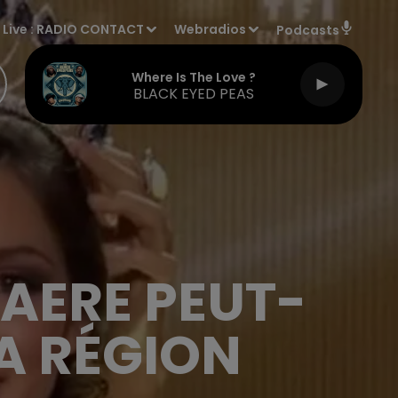
Live :
RADIO CONTACT
Webradios
Podcasts
Where Is The Love ?
BLACK EYED PEAS
NAERE PEUT-
A RÉGION