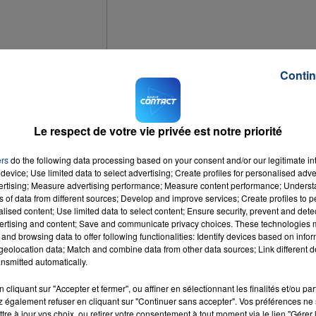
7h00 - 12h00
LA TEAM DU WEEK-END
Contin
Le respect de votre vie privée est notre priorité
itre de Miss France. Après Camille Cerf l'an dernier, Iris Mittenaere a été élue
 la région de signer un doublé historique.
ers
do the following data processing based on your consent and/or our legitimate int
device; Use limited data to select advertising; Create profiles for personalised adver
 studios de radio. Cette étudiante en chirurgie dentaire devrait rentrer mercred
vertising; Measure advertising performance; Measure content performance; Unders
ns of data from different sources; Develop and improve services; Create profiles to 
er les fêtes de fin d'année en famille.
alised content; Use limited data to select content; Ensure security, prevent and detect
ertising and content; Save and communicate privacy choices. These technologies
 tour.
and browsing data to offer following functionalities: Identify devices based on infor
eolocation data; Match and combine data from other data sources; Link different de
nsmitted automatically.
cliquant sur "Accepter et fermer", ou affiner en sélectionnant les finalités et/ou pa
 également refuser en cliquant sur "Continuer sans accepter". Vos préférences ne 
tre à jour vos choix, ou retirer votre consentement à tout moment via le lien "Gérer 