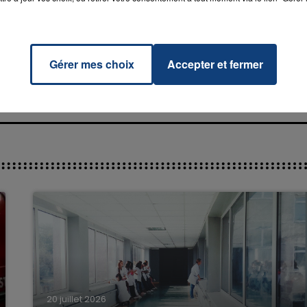
s The
RADIO CONTACT
 ?
EYED
Gérer mes choix
Accepter et fermer
S
16h00 - 20h00
La Team du Week-end
20 juillet 2026