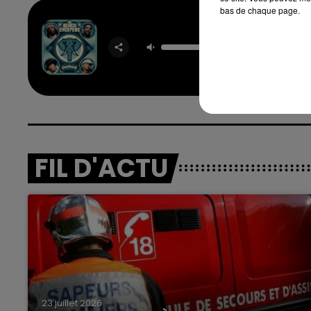
bas de chaque page.
Where I
Love
BLACK 
PEA
7h00 - 12h00
nd
La Team du Week-end
FIL D'ACTU
23 juillet 2026