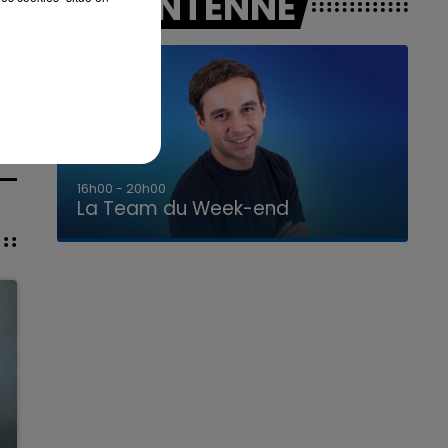
A L'ANTENNE
7h00 - 12h00
La Team du Week-end