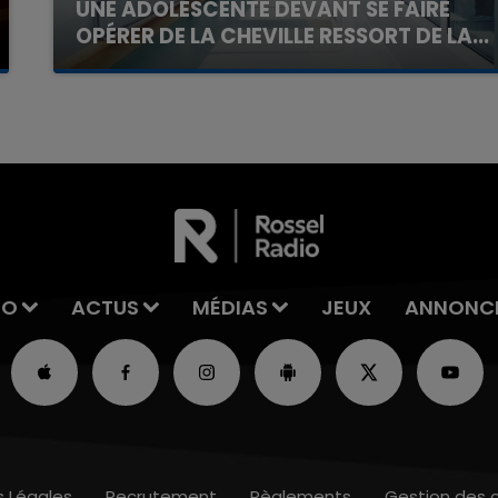
UNE ADOLESCENTE DEVANT SE FAIRE
OPÉRER DE LA CHEVILLE RESSORT DE LA...
La famille a porté plainte contre la clinique qui a
reconnu sa responsabilité et présenté ses
excuses.
IO
ACTUS
MÉDIAS
JEUX
ANNONC
s Légales
Recrutement
Règlements
Gestion des 