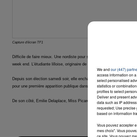
16h00 - 20h00
LA TEAM DU WEEK-END
Capture d'écran TF1
Difficile de faire mieux. Une nordiste pour succéder à une nordiste au t
week end. L'étudiante lilloise, originaire de Steenvoorde, permet donc à
We and
our (447) partn
access information on a 
Depuis son élection samedi soir, elle enchaine les plateaux télés et les
select personalised ad
statistics or combinatio
pour une première apparition publique dans notre région, avant de pass
profiles to select person
Deliver and present adv
De son côté, Emilie Delaplace, Miss Picardie, n'a pas passé le premier
data such as IP address 
requested; Use precise g
based on information tra
Vous pouvez accepter en 
mes choix". Vous pouvez
ce site. Vous pouvez met