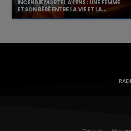
INCENDIE MORTEL À LENS : UNE FEMME
ET SON BÉBÉ ENTRE LA VIE ET LA...
Un homme s'est immolé par le feu après avoir
aspergé sa compagne et leur bébé de trois
mois d'un liquide inflammable.
RAD
Contacts
Mention