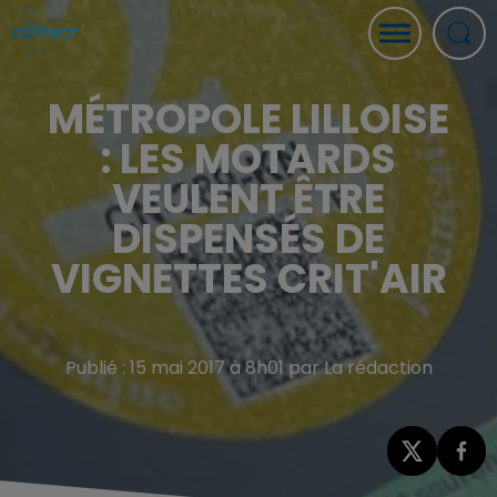
MÉTROPOLE LILLOISE
: LES MOTARDS
VEULENT ÊTRE
DISPENSÉS DE
VIGNETTES CRIT'AIR
Publié : 15 mai 2017 à 8h01 par La rédaction