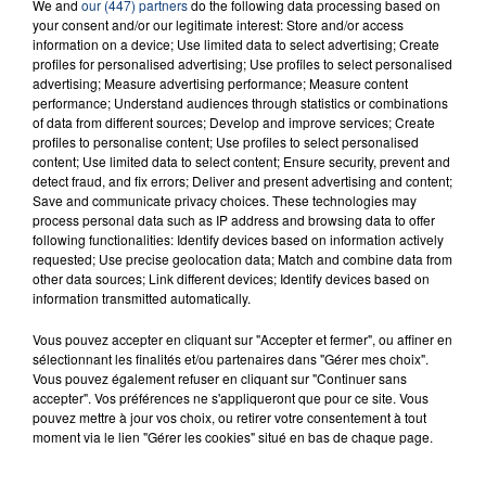
We and
our (447) partners
do the following data processing based on
INCENDIE MORTEL À LENS : UNE FEMME ET
your consent and/or our legitimate interest: Store and/or access
SON BÉBÉ ENTRE LA VIE ET LA...
information on a device; Use limited data to select advertising; Create
profiles for personalised advertising; Use profiles to select personalised
Un homme s'est immolé par le feu après avoir
advertising; Measure advertising performance; Measure content
aspergé sa compagne et leur bébé de trois mois
performance; Understand audiences through statistics or combinations
d'un liquide inflammable.
of data from different sources; Develop and improve services; Create
profiles to personalise content; Use profiles to select personalised
content; Use limited data to select content; Ensure security, prevent and
detect fraud, and fix errors; Deliver and present advertising and content;
Save and communicate privacy choices. These technologies may
process personal data such as IP address and browsing data to offer
following functionalities: Identify devices based on information actively
requested; Use precise geolocation data; Match and combine data from
20 juillet 2026
other data sources; Link different devices; Identify devices based on
UNE ADOLESCENTE DEVANT SE FAIRE
information transmitted automatically.
OPÉRER DE LA CHEVILLE RESSORT DE LA...
La famille a porté plainte contre la clinique qui a
Vous pouvez accepter en cliquant sur "Accepter et fermer", ou affiner en
sélectionnant les finalités et/ou partenaires dans "Gérer mes choix".
reconnu sa responsabilité et présenté ses
Vous pouvez également refuser en cliquant sur "Continuer sans
excuses.
accepter". Vos préférences ne s'appliqueront que pour ce site. Vous
TITRES DIFFUSÉS
pouvez mettre à jour vos choix, ou retirer votre consentement à tout
moment via le lien "Gérer les cookies" situé en bas de chaque page.
18h46
18h46
18h44
18h44