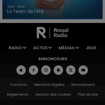
7h00 - 11h00
La Team de l'été
7h00 - 11h00
LA TEAM DE L'ÉTÉ
RADIO
ACTUS
MÉDIAS
JEUX
ANNONCEURS
Contacts
Mentions Légales
Recrutement
Règlements
Gestion des cookies
Plan du site