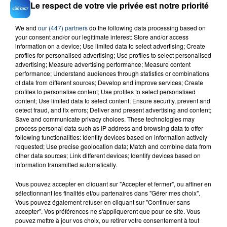
Le respect de votre vie privée est notre priorité
We and
our (447) partners
do the following data processing based on
your consent and/or our legitimate interest: Store and/or access
information on a device; Use limited data to select advertising; Create
23 juillet 2026
profiles for personalised advertising; Use profiles to select personalised
INCENDIE MORTEL À LENS : UNE FEMME ET
advertising; Measure advertising performance; Measure content
SON BÉBÉ ENTRE LA VIE ET LA...
performance; Understand audiences through statistics or combinations
Un homme s'est immolé par le feu après avoir
of data from different sources; Develop and improve services; Create
profiles to personalise content; Use profiles to select personalised
aspergé sa compagne et leur bébé de trois mois
content; Use limited data to select content; Ensure security, prevent and
d'un liquide inflammable.
detect fraud, and fix errors; Deliver and present advertising and content;
Save and communicate privacy choices. These technologies may
process personal data such as IP address and browsing data to offer
following functionalities: Identify devices based on information actively
requested; Use precise geolocation data; Match and combine data from
other data sources; Link different devices; Identify devices based on
information transmitted automatically.
20 juillet 2026
UNE ADOLESCENTE DEVANT SE FAIRE
Vous pouvez accepter en cliquant sur "Accepter et fermer", ou affiner en
sélectionnant les finalités et/ou partenaires dans "Gérer mes choix".
OPÉRER DE LA CHEVILLE RESSORT DE LA...
Vous pouvez également refuser en cliquant sur "Continuer sans
La famille a porté plainte contre la clinique qui a
accepter". Vos préférences ne s'appliqueront que pour ce site. Vous
reconnu sa responsabilité et présenté ses
pouvez mettre à jour vos choix, ou retirer votre consentement à tout