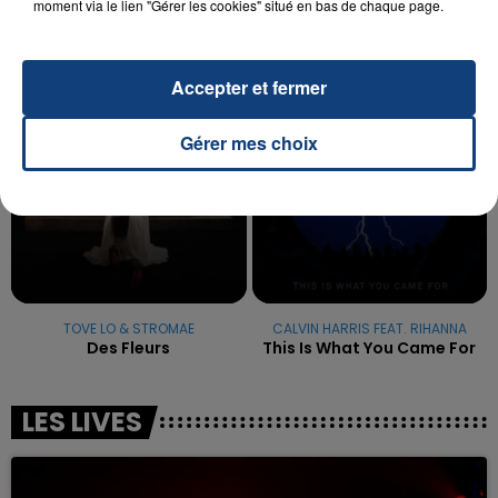
moment via le lien "Gérer les cookies" situé en bas de chaque page.
excuses.
TITRES DIFFUSÉS
Accepter et fermer
18h16
18h16
18h07
18h07
Gérer mes choix
TOVE LO & STROMAE
CALVIN HARRIS FEAT. RIHANNA
Des Fleurs
This Is What You Came For
LES LIVES