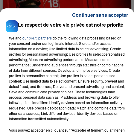
Continuer sans accepter
Le respect de votre vie privée est notre priorité
23 juillet 2026
INCENDIE MORTEL À LENS : UNE FEMME ET
We and
our (447) partners
do the following data processing based on
SON BÉBÉ ENTRE LA VIE ET LA...
your consent and/or our legitimate interest: Store and/or access
information on a device; Use limited data to select advertising; Create
Un homme s'est immolé par le feu après avoir
profiles for personalised advertising; Use profiles to select personalised
aspergé sa compagne et leur bébé de trois mois
advertising; Measure advertising performance; Measure content
d'un liquide inflammable.
performance; Understand audiences through statistics or combinations
of data from different sources; Develop and improve services; Create
profiles to personalise content; Use profiles to select personalised
content; Use limited data to select content; Ensure security, prevent and
detect fraud, and fix errors; Deliver and present advertising and content;
Save and communicate privacy choices. These technologies may
process personal data such as IP address and browsing data to offer
following functionalities: Identify devices based on information actively
20 juillet 2026
requested; Use precise geolocation data; Match and combine data from
UNE ADOLESCENTE DEVANT SE FAIRE
other data sources; Link different devices; Identify devices based on
OPÉRER DE LA CHEVILLE RESSORT DE LA...
information transmitted automatically.
La famille a porté plainte contre la clinique qui a
Vous pouvez accepter en cliquant sur "Accepter et fermer", ou affiner en
reconnu sa responsabilité et présenté ses