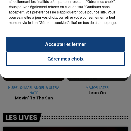
sélectionnant les finalités et/ou partenaires dans "Gérer mes choix".
excuses.
Vous pouvez également refuser en cliquant sur "Continuer sans
TITRES DIFFUSÉS
accepter". Vos préférences ne s'appliqueront que pour ce site. Vous
pouvez mettre à jour vos choix, ou retirer votre consentement à tout
moment via le lien "Gérer les cookies" situé en bas de chaque page.
8h51
8h51
8h45
8h45
Accepter et fermer
Gérer mes choix
HUGEL & IMAEL ANGEL & ULTRA
MAJOR LAZER
Lean On
NATE
Movin' To The Sun
LES LIVES