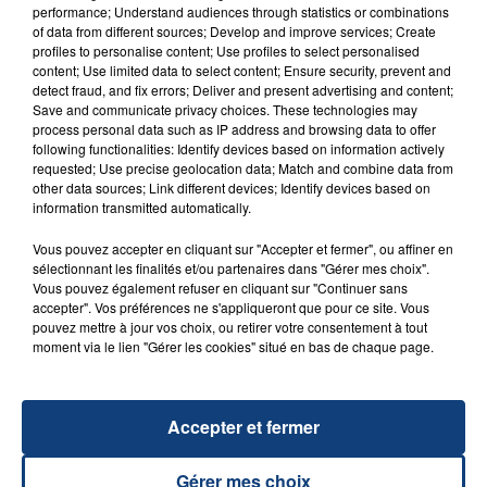
performance; Understand audiences through statistics or combinations
of data from different sources; Develop and improve services; Create
profiles to personalise content; Use profiles to select personalised
content; Use limited data to select content; Ensure security, prevent and
FIL D'ACTU
detect fraud, and fix errors; Deliver and present advertising and content;
Save and communicate privacy choices. These technologies may
process personal data such as IP address and browsing data to offer
following functionalities: Identify devices based on information actively
requested; Use precise geolocation data; Match and combine data from
other data sources; Link different devices; Identify devices based on
information transmitted automatically.
Vous pouvez accepter en cliquant sur "Accepter et fermer", ou affiner en
sélectionnant les finalités et/ou partenaires dans "Gérer mes choix".
Vous pouvez également refuser en cliquant sur "Continuer sans
23 juillet 2026
accepter". Vos préférences ne s'appliqueront que pour ce site. Vous
INCENDIE MORTEL À LENS : UNE FEMME ET
pouvez mettre à jour vos choix, ou retirer votre consentement à tout
SON BÉBÉ ENTRE LA VIE ET LA...
moment via le lien "Gérer les cookies" situé en bas de chaque page.
Un homme s'est immolé par le feu après avoir
aspergé sa compagne et leur bébé de trois mois
d'un liquide inflammable.
Accepter et fermer
Gérer mes choix