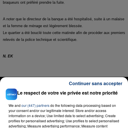
braqueurs ont préféré prendre la fuite.
A noter que le directeur de la banque a été hospitalisé, suite à un malaise
et la femme de ménage est légèrement blessée.
Le quartier a été bouclé toute cette matinée afin de procéder aux premiers
relevés de la police technique et scientifique.
N. EK
RADIO CONTACT
Continuer sans accepter
Le respect de votre vie privée est notre priorité
Mr Know It All
TEDDY SWIMS
We and
our (447) partners
do the following data processing based on
your consent and/or our legitimate interest: Store and/or access
information on a device; Use limited data to select advertising; Create
profiles for personalised advertising; Use profiles to select personalised
advertising; Measure advertising performance; Measure content