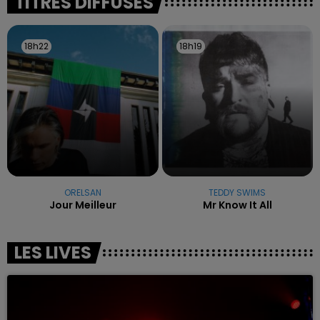
TITRES DIFFUSÉS
18h22
18h22
18h19
18h19
ORELSAN
TEDDY SWIMS
Jour Meilleur
Mr Know It All
LES LIVES