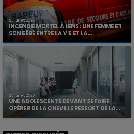
23 juillet 2026
INCENDIE MORTEL À LENS : UNE FEMME ET
SON BÉBÉ ENTRE LA VIE ET LA...
Un homme s'est immolé par le feu après avoir
aspergé sa compagne et leur bébé de trois mois
d'un liquide inflammable.
20 juillet 2026
UNE ADOLESCENTE DEVANT SE FAIRE
OPÉRER DE LA CHEVILLE RESSORT DE LA...
La famille a porté plainte contre la clinique qui a
reconnu sa responsabilité et présenté ses
excuses.