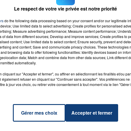
Le respect de votre vie privée est notre priorité
ers
do the following data processing based on your consent and/or our legitimate int
ing
RADIO CONTACT
device; Use limited data to select advertising; Create profiles for personalised adver
on
vertising; Measure advertising performance; Measure content performance; Unders
IPA
ns of data from different sources; Develop and improve services; Create profiles to 
alised content; Use limited data to select content; Ensure security, prevent and detect
ertising and content; Save and communicate privacy choices. These technologies
and browsing data to offer following functionalities: Identify devices based on infor
eolocation data; Match and combine data from other data sources; Link different de
nsmitted automatically.
cliquant sur "Accepter et fermer", ou affiner en sélectionnant les finalités et/ou pa
 également refuser en cliquant sur "Continuer sans accepter". Vos préférences ne 
tre à jour vos choix, ou retirer votre consentement à tout moment via le lien "Gérer 
Gérer mes choix
Accepter et fermer