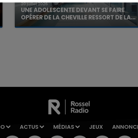
20 juillet 2026
UNE ADOLESCENTE DEVANT SE FAIRE
OPÉRER DE LA CHEVILLE RESSORT DE LA...
La famille a porté plainte contre la clinique qui a
reconnu sa responsabilité et présenté ses
excuses.
7h00 - 11h00
La Team de l'été
IO
ACTUS
MÉDIAS
JEUX
ANNONC