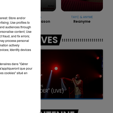
DUA LIPA
TAYC & ANYME
7h00 - 11h00
erest: Store and/or
Training Season
Reanyme
LA TEAM DE L'ÉTÉ
tising; Use profiles to
tand audiences through
personalise content; Use
LES LIVES
 fraud, and fix errors;
 may process personal
mation actively
vices; Identify devices
rtenaires dans "Gérer
s'appliqueront que pour
les cookies" situé en
31 janvier 2025
GIMS "SPIDER" (LIVE)