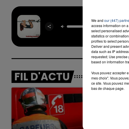
We and
our (447) partn
Train
access information on a 
Seas
select personalised ad
DUA L
statistics or combinatio
profiles to select person
Deliver and present adv
data such as IP address 
requested; Use precise g
based on information tra
FIL D'ACTU
Vous pouvez accepter en 
mes choix". Vous pouvez
ce site. Vous pouvez met
bas de chaque page.