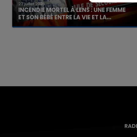
23 juillet 2026
INCENDIE MORTEL À LENS : UNE FEMME
ET SON BÉBÉ ENTRE LA VIE ET LA...
Un homme s'est immolé par le feu après avoir
aspergé sa compagne et leur bébé de trois
mois d'un liquide inflammable.
RAD