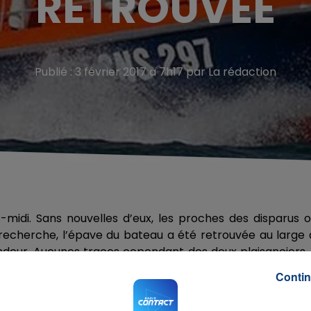
RETROUVÉE
Publié : 3 février 2017 à 7h17 par La rédaction
idi. Sans nouvelles d’eux, les proches des disparus o
 recherche, l’épave du bateau a été retrouvée au large
ndeur. Aucunes traces cependant des deux plaisanciers.
pour déterminer les circonstances de ces disparitions.
Contin