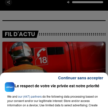
FIL D'ACTU
Continuer sans accepter
23 juillet 2026
INCENDIE MORTEL À LENS : UNE FEMME ET
Le respect de votre vie privée est notre priorité
SON BÉBÉ ENTRE LA VIE ET LA...
We and
our (447) partners
do the following data processing based on
Un homme s'est immolé par le feu après avoir
your consent and/or our legitimate interest: Store and/or access
aspergé sa compagne et leur bébé de trois mois
information on a device; Use limited data to select advertising; Create