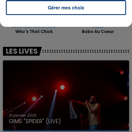
Gérer mes choix
DAVID GUETTA & RIHANNA
DADJU
Who's That Chick
Bobo Au Coeur
LES LIVES
31 janvier 2025
GIMS "SPIDER" (LIVE)