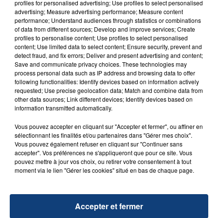
d'un liquide inflammable.
profiles for personalised advertising; Use profiles to select personalised
advertising; Measure advertising performance; Measure content
performance; Understand audiences through statistics or combinations
of data from different sources; Develop and improve services; Create
profiles to personalise content; Use profiles to select personalised
content; Use limited data to select content; Ensure security, prevent and
detect fraud, and fix errors; Deliver and present advertising and content;
Save and communicate privacy choices. These technologies may
20 juillet 2026
process personal data such as IP address and browsing data to offer
UNE ADOLESCENTE DEVANT SE FAIRE
following functionalities: Identify devices based on information actively
OPÉRER DE LA CHEVILLE RESSORT DE LA...
requested; Use precise geolocation data; Match and combine data from
other data sources; Link different devices; Identify devices based on
La famille a porté plainte contre la clinique qui a
information transmitted automatically.
reconnu sa responsabilité et présenté ses
excuses.
Vous pouvez accepter en cliquant sur "Accepter et fermer", ou affiner en
TITRES DIFFUSÉS
sélectionnant les finalités et/ou partenaires dans "Gérer mes choix".
Vous pouvez également refuser en cliquant sur "Continuer sans
accepter". Vos préférences ne s'appliqueront que pour ce site. Vous
pouvez mettre à jour vos choix, ou retirer votre consentement à tout
1h14
1h14
1h10
1h10
moment via le lien "Gérer les cookies" situé en bas de chaque page.
Accepter et fermer