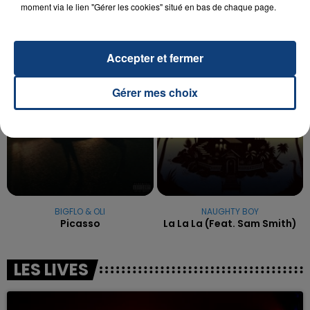
moment via le lien "Gérer les cookies" situé en bas de chaque page.
excuses.
TITRES DIFFUSÉS
Accepter et fermer
6h41
6h41
6h38
6h38
Gérer mes choix
BIGFLO & OLI
NAUGHTY BOY
Picasso
La La La (feat. Sam Smith)
LES LIVES