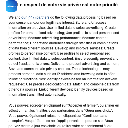
Le respect de votre vie privée est notre priorité
We and
our (447) partners
do the following data processing based on
your consent and/or our legitimate interest: Store and/or access
information on a device; Use limited data to select advertising; Create
23 juillet 2026
profiles for personalised advertising; Use profiles to select personalised
INCENDIE MORTEL À LENS : UNE FEMME ET
advertising; Measure advertising performance; Measure content
SON BÉBÉ ENTRE LA VIE ET LA...
performance; Understand audiences through statistics or combinations
of data from different sources; Develop and improve services; Create
Un homme s'est immolé par le feu après avoir
profiles to personalise content; Use profiles to select personalised
aspergé sa compagne et leur bébé de trois mois
content; Use limited data to select content; Ensure security, prevent and
d'un liquide inflammable.
detect fraud, and fix errors; Deliver and present advertising and content;
Save and communicate privacy choices. These technologies may
process personal data such as IP address and browsing data to offer
following functionalities: Identify devices based on information actively
requested; Use precise geolocation data; Match and combine data from
other data sources; Link different devices; Identify devices based on
information transmitted automatically.
20 juillet 2026
Vous pouvez accepter en cliquant sur "Accepter et fermer", ou affiner en
UNE ADOLESCENTE DEVANT SE FAIRE
sélectionnant les finalités et/ou partenaires dans "Gérer mes choix".
OPÉRER DE LA CHEVILLE RESSORT DE LA...
Vous pouvez également refuser en cliquant sur "Continuer sans
La famille a porté plainte contre la clinique qui a
accepter". Vos préférences ne s'appliqueront que pour ce site. Vous
pouvez mettre à jour vos choix, ou retirer votre consentement à tout
reconnu sa responsabilité et présenté ses