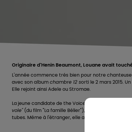
Originaire d'Henin Beaumont, Louane avait touché 
L'année commence trés bien pour notre chanteuse Lo
avec son album
chambre 12 s
orti le 2 mars 2015. U
Elle rejoint ainsi Adele ou Stromae.
La jeune candidate de the Voice, n'en finit donc pas 
vole"
(du film "La famille Bélier"), le titre qui lui a per
tubes. Même à l'étranger, elle a connu son petit s