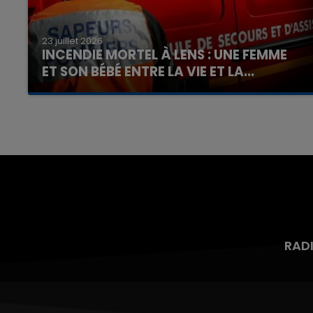
23 juillet 2026
INCENDIE MORTEL À LENS : UNE FEMME
ET SON BÉBÉ ENTRE LA VIE ET LA...
Un homme s'est immolé par le feu après avoir
aspergé sa compagne et leur bébé de trois
mois d'un liquide inflammable.
RAD