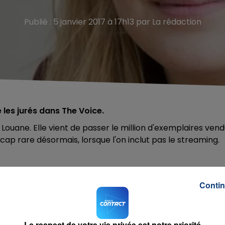
Publié : 5 janvier 2017 à 17h13 par La rédaction
les jurés dans The Voice.
uane. Elle vient de passer le million d'exemplaires vend
n cap rare désormais, lorsque l'on inclut pas le streaming.
de cartonner avec son album, qui inclut sa reprise de "
Je
Contin
mis le succès, mais aussi "
Avenir"
et
"jour 1"
, ses deux autres
uccès avec 250 000 disques vendus en Allemagne.
Le respect de votre vie privée est notre priorité