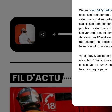
We and
our (447) partn
access information on a 
select personalised ad
statistics or combinatio
profiles to select person
Bad Dr
Deliver and present adv
TEDDY 
data such as IP address 
requested; Use precise g
based on information tra
Vous pouvez accepter en 
mes choix". Vous pouvez
ce site. Vous pouvez met
bas de chaque page.
FIL D'ACTU