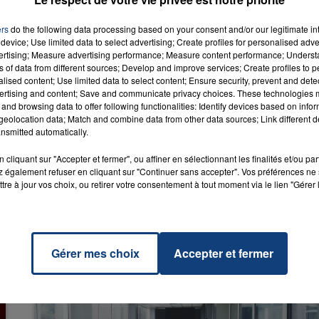
ers
do the following data processing based on your consent and/or our legitimate int
device; Use limited data to select advertising; Create profiles for personalised adver
vertising; Measure advertising performance; Measure content performance; Unders
ns of data from different sources; Develop and improve services; Create profiles to 
alised content; Use limited data to select content; Ensure security, prevent and detect
eams
RADIO CONTACT
ertising and content; Save and communicate privacy choices. These technologies
SWIMS
and browsing data to offer following functionalities: Identify devices based on infor
eolocation data; Match and combine data from other data sources; Link different de
nsmitted automatically.
cliquant sur "Accepter et fermer", ou affiner en sélectionnant les finalités et/ou pa
 également refuser en cliquant sur "Continuer sans accepter". Vos préférences ne 
tre à jour vos choix, ou retirer votre consentement à tout moment via le lien "Gérer 
Gérer mes choix
Accepter et fermer