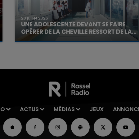
20 juillet 2026
UNE ADOLESCENTE DEVANT SE FAIRE
OPÉRER DE LA CHEVILLE RESSORT DE LA...
La famille a porté plainte contre la clinique qui a
7h00 - 11h00
La Team de l'été
reconnu sa responsabilité et présenté ses
excuses.
IO
ACTUS
MÉDIAS
JEUX
ANNONC