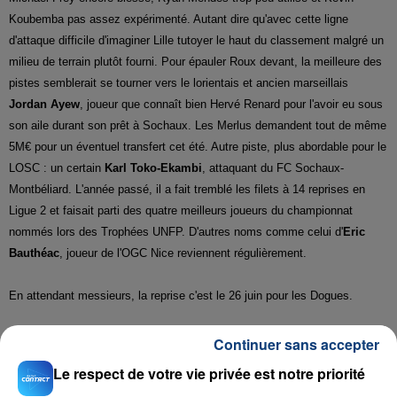
Koubemba pas assez expérimenté. Autant dire qu'avec cette ligne
d'attaque difficile d'imaginer Lille tutoyer le haut du classement malgré un
milieu de terrain plutôt fourni. Pour épauler Roux devant, la meilleure des
pistes semblerait se tourner vers le lorientais et ancien marseillais
Jordan Ayew
, joueur que connaît bien Hervé Renard pour l'avoir eu sous
son aile durant son prêt à Sochaux. Les Merlus demandent tout de même
5M€ pour un éventuel transfert cet été. Autre piste, plus abordable pour le
LOSC : un certain
Karl Toko-Ekambi
, attaquant du FC Sochaux-
Montbéliard. L'année passé, il a fait tremblé les filets à 14 reprises en
Ligue 2 et faisait parti des quatre meilleurs joueurs du championnat
nommés lors des Trophées UNFP. D'autres noms comme celui d'
Eric
Bauthéac
, joueur de l'OGC Nice reviennent régulièrement.
En attendant messieurs, la reprise c'est le 26 juin pour les Dogues.
B.B
Continuer sans accepter
Le respect de votre vie privée est notre priorité