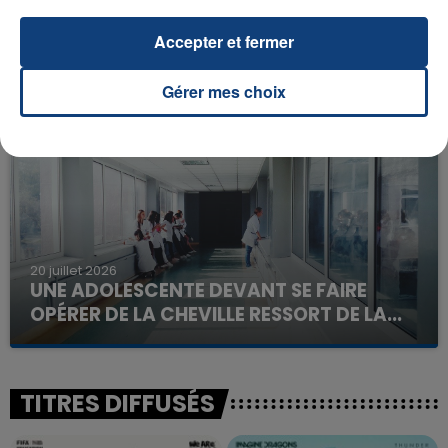
23 juillet 2026
INCENDIE MORTEL À LENS : UNE FEMME ET
Accepter et fermer
SON BÉBÉ ENTRE LA VIE ET LA...
Un homme s'est immolé par le feu après avoir
Gérer mes choix
aspergé sa compagne et leur bébé de trois mois
d'un liquide inflammable.
20 juillet 2026
UNE ADOLESCENTE DEVANT SE FAIRE
OPÉRER DE LA CHEVILLE RESSORT DE LA...
La famille a porté plainte contre la clinique qui a
reconnu sa responsabilité et présenté ses
excuses.
TITRES DIFFUSÉS