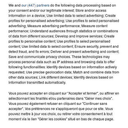
We and
our (447) partners
do the following data processing based on
RADIO CONTACT
your consent and/or our legitimate interest: Store and/or access
information on a device; Use limited data to select advertising; Create
Dai Dai
profiles for personalised advertising; Use profiles to select personalised
SHAKIRA FEAT. BURNA BOY
advertising; Measure advertising performance; Measure content
performance; Understand audiences through statistics or combinations
of data from different sources; Develop and improve services; Create
profiles to personalise content; Use profiles to select personalised
content; Use limited data to select content; Ensure security, prevent and
detect fraud, and fix errors; Deliver and present advertising and content;
Save and communicate privacy choices. These technologies may
process personal data such as IP address and browsing data to offer
following functionalities: Identify devices based on information actively
requested; Use precise geolocation data; Match and combine data from
FIL D'ACTU
other data sources; Link different devices; Identify devices based on
information transmitted automatically.
Vous pouvez accepter en cliquant sur "Accepter et fermer", ou affiner en
sélectionnant les finalités et/ou partenaires dans "Gérer mes choix".
Vous pouvez également refuser en cliquant sur "Continuer sans
accepter". Vos préférences ne s'appliqueront que pour ce site. Vous
pouvez mettre à jour vos choix, ou retirer votre consentement à tout
moment via le lien "Gérer les cookies" situé en bas de chaque page.