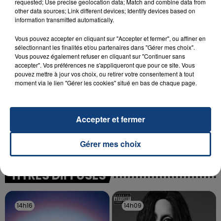
requested; Use precise geolocation data; Match and combine data from
SON BÉBÉ ENTRE LA VIE ET LA...
other data sources; Link different devices; Identify devices based on
Un homme s'est immolé par le feu après avoir
information transmitted automatically.
aspergé sa compagne et leur bébé de trois mois
Vous pouvez accepter en cliquant sur "Accepter et fermer", ou affiner en
d'un liquide inflammable.
sélectionnant les finalités et/ou partenaires dans "Gérer mes choix".
Vous pouvez également refuser en cliquant sur "Continuer sans
accepter". Vos préférences ne s'appliqueront que pour ce site. Vous
pouvez mettre à jour vos choix, ou retirer votre consentement à tout
moment via le lien "Gérer les cookies" situé en bas de chaque page.
20 juillet 2026
UNE ADOLESCENTE DEVANT SE FAIRE
Accepter et fermer
OPÉRER DE LA CHEVILLE RESSORT DE LA...
La famille a porté plainte contre la clinique qui a
Gérer mes choix
reconnu sa responsabilité et présenté ses
excuses.
TITRES DIFFUSÉS
14h16
14h16
14h09
14h09