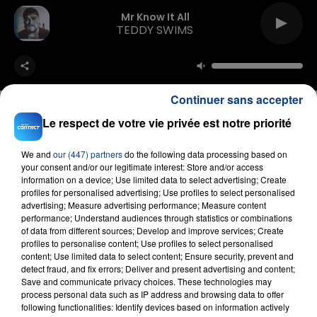
Mr Know It All
TEDDY SWIMS
Continuer sans accepter
Le respect de votre vie privée est notre priorité
FIL D'ACTU
We and
our (447) partners
do the following data processing based on
your consent and/or our legitimate interest: Store and/or access
information on a device; Use limited data to select advertising; Create
profiles for personalised advertising; Use profiles to select personalised
advertising; Measure advertising performance; Measure content
performance; Understand audiences through statistics or combinations
of data from different sources; Develop and improve services; Create
profiles to personalise content; Use profiles to select personalised
content; Use limited data to select content; Ensure security, prevent and
detect fraud, and fix errors; Deliver and present advertising and content;
Save and communicate privacy choices. These technologies may
process personal data such as IP address and browsing data to offer
23 juillet 2026
following functionalities: Identify devices based on information actively
INCENDIE MORTEL À LENS : UNE FEMME ET