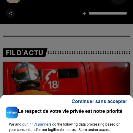
FIL D'ACTU
Continuer sans accepter
Le respect de votre vie privée est notre priorité
23 juillet 2026
INCENDIE MORTEL À LENS : UNE FEMME ET
SON BÉBÉ ENTRE LA VIE ET LA...
We and
our (447) partners
do the following data processing based on
your consent and/or our legitimate interest: Store and/or access
Un homme s'est immolé par le feu après avoir