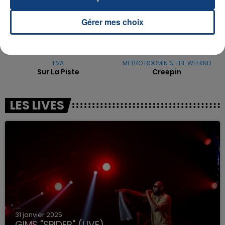
Gérer mes choix
EVA
METRO BOOMIN & THE WEEKND
Sur La Piste
Creepin
LES LIVES
31 janvier 2025
GIMS "SPIDER" (LIVE)