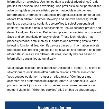
information on a device; Use limited data to select advertising; Create
aspergé sa compagne et leur bébé de trois mois
profiles for personalised advertising; Use profiles to select personalised
d'un liquide inflammable.
advertising; Measure advertising performance; Measure content
performance; Understand audiences through statistics or combinations
of data from different sources; Develop and improve services; Create
profiles to personalise content; Use profiles to select personalised
content; Use limited data to select content; Ensure security, prevent and
detect fraud, and fix errors; Deliver and present advertising and content;
Save and communicate privacy choices. These technologies may
process personal data such as IP address and browsing data to offer
20 juillet 2026
following functionalities: Identify devices based on information actively
UNE ADOLESCENTE DEVANT SE FAIRE
requested; Use precise geolocation data; Match and combine data from
OPÉRER DE LA CHEVILLE RESSORT DE LA...
other data sources; Link different devices; Identify devices based on
information transmitted automatically.
La famille a porté plainte contre la clinique qui a
reconnu sa responsabilité et présenté ses
Vous pouvez accepter en cliquant sur "Accepter et fermer", ou affiner en
excuses.
sélectionnant les finalités et/ou partenaires dans "Gérer mes choix".
TITRES DIFFUSÉS
Vous pouvez également refuser en cliquant sur "Continuer sans
accepter". Vos préférences ne s'appliqueront que pour ce site. Vous
pouvez mettre à jour vos choix, ou retirer votre consentement à tout
moment via le lien "Gérer les cookies" situé en bas de chaque page.
7h08
7h08
7h06
7h06
Accepter et fermer