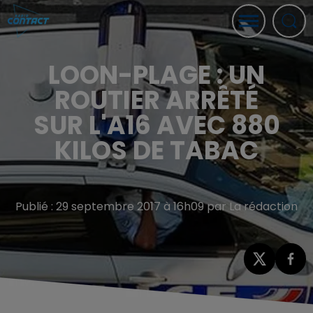
LOON-PLAGE : UN
ROUTIER ARRÊTÉ
SUR L'A16 AVEC 880
KILOS DE TABAC
Publié : 29 septembre 2017 à 16h09 par La rédaction