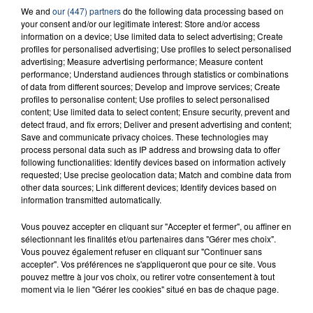
23 juillet 2026
We and
our (447) partners
do the following data processing based on
INCENDIE MORTEL À LENS : UNE FEMME ET
your consent and/or our legitimate interest: Store and/or access
information on a device; Use limited data to select advertising; Create
SON BÉBÉ ENTRE LA VIE ET LA...
profiles for personalised advertising; Use profiles to select personalised
Un homme s'est immolé par le feu après avoir
advertising; Measure advertising performance; Measure content
performance; Understand audiences through statistics or combinations
aspergé sa compagne et leur bébé de trois mois
of data from different sources; Develop and improve services; Create
d'un liquide inflammable.
profiles to personalise content; Use profiles to select personalised
content; Use limited data to select content; Ensure security, prevent and
detect fraud, and fix errors; Deliver and present advertising and content;
Save and communicate privacy choices. These technologies may
process personal data such as IP address and browsing data to offer
following functionalities: Identify devices based on information actively
requested; Use precise geolocation data; Match and combine data from
20 juillet 2026
other data sources; Link different devices; Identify devices based on
UNE ADOLESCENTE DEVANT SE FAIRE
information transmitted automatically.
OPÉRER DE LA CHEVILLE RESSORT DE LA...
Vous pouvez accepter en cliquant sur "Accepter et fermer", ou affiner en
La famille a porté plainte contre la clinique qui a
sélectionnant les finalités et/ou partenaires dans "Gérer mes choix".
reconnu sa responsabilité et présenté ses
Vous pouvez également refuser en cliquant sur "Continuer sans
accepter". Vos préférences ne s'appliqueront que pour ce site. Vous
excuses.
TITRES DIFFUSÉS
pouvez mettre à jour vos choix, ou retirer votre consentement à tout
moment via le lien "Gérer les cookies" situé en bas de chaque page.