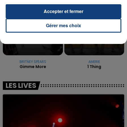
22h22
22h22
22h18
22h18
Accepter et fermer
Gérer mes choix
BRITNEY SPEARS
AMERIE
Gimme More
1 Thing
LES LIVES