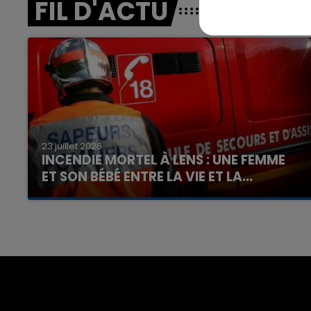
FIL D'ACTU
7h00 - 12h00
nd
La Team du Week-end
23 juillet 2026
INCENDIE MORTEL À LENS : UNE FEMME
ET SON BÉBÉ ENTRE LA VIE ET LA...
Un homme s'est immolé par le feu après avoir
aspergé sa compagne et leur bébé de trois
mois d'un liquide inflammable.