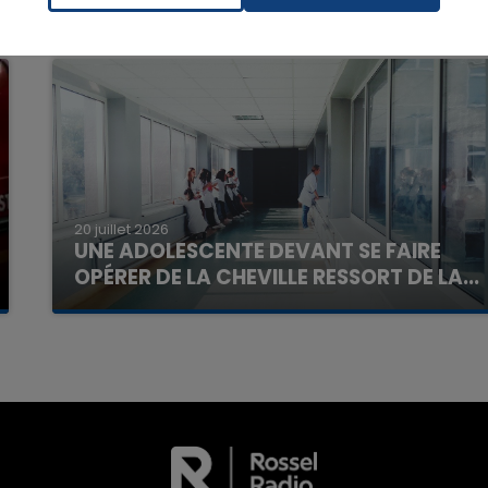
16h00 - 20h00
La Team du Week-end
20 juillet 2026
UNE ADOLESCENTE DEVANT SE FAIRE
OPÉRER DE LA CHEVILLE RESSORT DE LA...
La famille a porté plainte contre la clinique qui a
reconnu sa responsabilité et présenté ses
excuses.