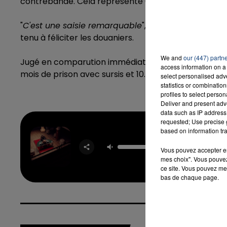
contrebande. Cela représente 6,4 tonnes de cigarett
"
C'est une saisie remarquable
", a déclaré Gérald D
16h00 - 20h00
tenu à féliciter les douaniers.
LA TEAM DU WEEK-END
We and
our (447) partn
Jugé en comparution immédiate hier, le chauffeur a c
access information on a 
mois de prison avec sursis et 10.000 euros d'amende
select personalised ad
statistics or combinatio
profiles to select person
Deliver and present adv
data such as IP address 
requested; Use precise g
based on information tra
Girlfr
Vous pouvez accepter en 
TAY
mes choix". Vous pouvez
ce site. Vous pouvez met
bas de chaque page.