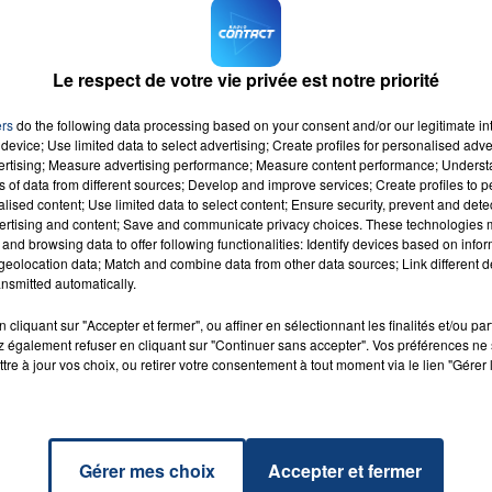
es pour une valeur de 2,1 millions d’euros
.
armanin, ministre de l'Action et des comptes publics, qui a
7h00 - 12h00
Le respect de votre vie privée est notre priorité
LA TEAM DU WEEK-END
ers
do the following data processing based on your consent and/or our legitimate int
onfié qu'il était criblé de dettes. Il a été condamné à 18
device; Use limited data to select advertising; Create profiles for personalised adver
.
vertising; Measure advertising performance; Measure content performance; Unders
ns of data from different sources; Develop and improve services; Create profiles to 
alised content; Use limited data to select content; Ensure security, prevent and detect
ertising and content; Save and communicate privacy choices. These technologies
and browsing data to offer following functionalities: Identify devices based on infor
eolocation data; Match and combine data from other data sources; Link different de
nsmitted automatically.
iend
RADIO CONTACT
cliquant sur "Accepter et fermer", ou affiner en sélectionnant les finalités et/ou pa
C
 également refuser en cliquant sur "Continuer sans accepter". Vos préférences ne 
tre à jour vos choix, ou retirer votre consentement à tout moment via le lien "Gérer 
Gérer mes choix
Accepter et fermer