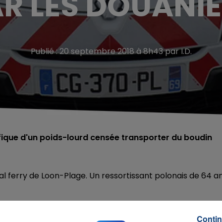
R LES DOUANI
Publié : 20 septembre 2018 à 8h43 par I.D.
ifique d'un poids-lourd censée transporter du boudin
al ferry de Loon-Plage. Un ressortissant polonais de 64 a
rs ont retrouvé 32 000 cartouches de cigarettes de
Contin