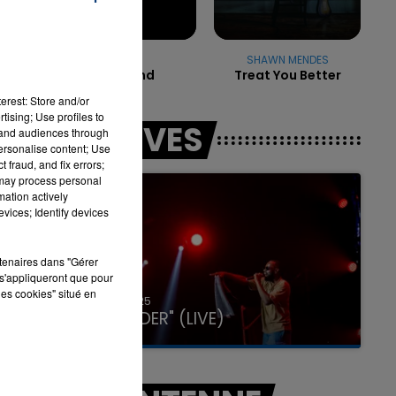
TAYC
SHAWN MENDES
16h00 - 20h00
Girlfriend
Treat You Better
LA TEAM DU WEEK-END
erest: Store and/or
tising; Use profiles to
LES LIVES
tand audiences through
personalise content; Use
 fraud, and fix errors;
 may process personal
mation actively
vices; Identify devices
rtenaires dans "Gérer
s'appliqueront que pour
les cookies" situé en
31 janvier 2025
GIMS "SPIDER" (LIVE)