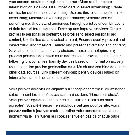
your consent and/or our legitimate interest: Store and/or access
information on a device; Use limited data to select advertising; Create
profiles for personalised advertising; Use profiles to select personalised
advertising; Measure advertising performance; Measure content
performance; Understand audiences through statistics or combinations
FIL D'ACTU
of data from different sources; Develop and improve services; Create
profiles to personalise content; Use profiles to select personalised
content; Use limited data to select content; Ensure security, prevent and
detect fraud, and fix errors; Deliver and present advertising and content;
Save and communicate privacy choices. These technologies may
process personal data such as IP address and browsing data to offer
following functionalities: Identify devices based on information actively
requested; Use precise geolocation data; Match and combine data from
other data sources; Link different devices; Identify devices based on
information transmitted automatically.
23 juillet 2026
Vous pouvez accepter en cliquant sur "Accepter et fermer", ou affiner en
INCENDIE MORTEL À LENS : UNE FEMME ET
sélectionnant les finalités et/ou partenaires dans "Gérer mes choix".
SON BÉBÉ ENTRE LA VIE ET LA...
Vous pouvez également refuser en cliquant sur "Continuer sans
accepter". Vos préférences ne s'appliqueront que pour ce site. Vous
Un homme s'est immolé par le feu après avoir
pouvez mettre à jour vos choix, ou retirer votre consentement à tout
aspergé sa compagne et leur bébé de trois mois
moment via le lien "Gérer les cookies" situé en bas de chaque page.
d'un liquide inflammable.