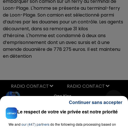
embarquer son camion sur un ferry au terminal de
Loon-Plage. L'homme se présente au terminal-ferry
de Loon-Plage. Son camion est sélectionné parmi
d’autres par les douanes pour un contrôle. Les agents
découvrent, dans sa remorque 31 kilos
d’héroïne. L'homme est condamné à deux ans
d’emprisonnement dont un avec sursis et à une
amende douanière de 778 275 euros. Il est maintenu
en détention
RADIO CONTACT
One Kiss
CALVIN HARRIS & DUA LIPA
Continuer sans accepter
Le respect de votre vie privée est notre priorité
We and
our (447) partners
do the following data processing based on