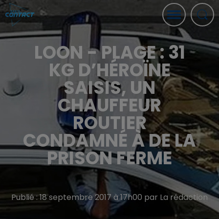
LOON - PLAGE : 31
KG D’HÉROÏNE
SAISIS, UN
CHAUFFEUR
ROUTIER
CONDAMNÉ À DE LA
PRISON FERME
Publié : 18 septembre 2017 à 17h00 par La rédaction