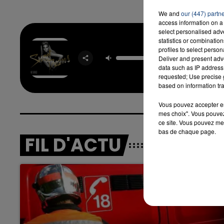
We and
our (447) partn
access information on a 
select personalised ad
statistics or combinatio
profiles to select person
Sweet D
Deliver and present adv
BEYO
data such as IP address 
requested; Use precise g
based on information tra
Vous pouvez accepter en 
mes choix". Vous pouvez
ce site. Vous pouvez met
bas de chaque page.
FIL D'ACTU