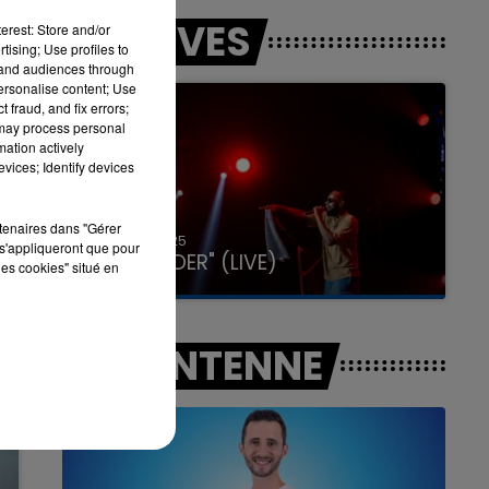
LES LIVES
erest: Store and/or
tising; Use profiles to
tand audiences through
7h00 - 11h00
personalise content; Use
LA TEAM DE L'ÉTÉ
 fraud, and fix errors;
 may process personal
mation actively
vices; Identify devices
rtenaires dans "Gérer
31 janvier 2025
s'appliqueront que pour
GIMS "SPIDER" (LIVE)
les cookies" situé en
A L'ANTENNE