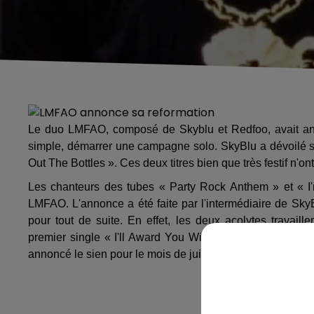
Le duo LMFAO, composé de Skyblu et Redfoo, avait ann
simple, démarrer une campagne solo. SkyBlu a dévoilé so
Out The Bottles ». Ces deux titres bien que très festif n'
Les chanteurs des tubes « Party Rock Anthem » et « I
LMFAO. L'annonce a été faite par l'intermédiaire de Sk
pour tout de suite. En effet, les deux acolytes travail
premier single « I'll Award You With My Body », qui so
annoncé le sien pour le mois de juillet, ce dernier sera int