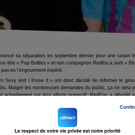
oncé sa séparation en septembre dernier pour une raison t
n titre « Pop Bottles » et son compagnon Redfoo a sorti « Br
ont pas eu l'engouement espéré.
'm Sexy and I Know It » ont donc décidé de reformer le gro
yBlu. Malgrè les nombreuses demandes du public, ça ne sera 
lent actuellement sur leur album respectif. RedFoo a dévoilé 
rtira sur son nouvel album « I Look Good Naked ! », et SkyBl
Contin
itulé « Rebel Music ».
Le respect de votre vie privée est notre priorité