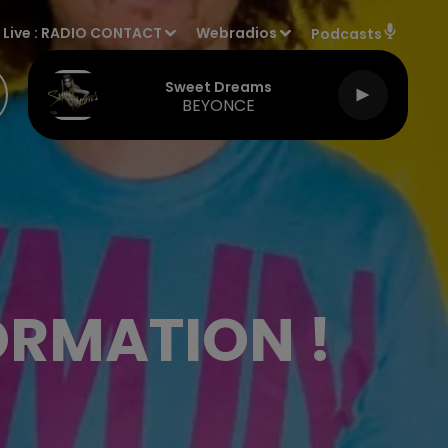
Live :
RADIO CONTACT
Webradios
Podcasts
Sweet Dreams
BEYONCE
RMATION !