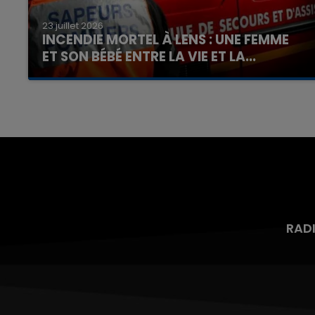
23 juillet 2026
INCENDIE MORTEL À LENS : UNE FEMME
ET SON BÉBÉ ENTRE LA VIE ET LA...
Un homme s'est immolé par le feu après avoir
aspergé sa compagne et leur bébé de trois
mois d'un liquide inflammable.
RAD