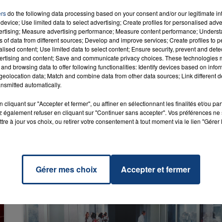
ers
do the following data processing based on your consent and/or our legitimate int
device; Use limited data to select advertising; Create profiles for personalised adver
vertising; Measure advertising performance; Measure content performance; Unders
ns of data from different sources; Develop and improve services; Create profiles to 
alised content; Use limited data to select content; Ensure security, prevent and detect
reams
RADIO CONTACT
ertising and content; Save and communicate privacy choices. These technologies
NCE
and browsing data to offer following functionalities: Identify devices based on infor
eolocation data; Match and combine data from other data sources; Link different de
nsmitted automatically.
cliquant sur "Accepter et fermer", ou affiner en sélectionnant les finalités et/ou pa
 également refuser en cliquant sur "Continuer sans accepter". Vos préférences ne 
tre à jour vos choix, ou retirer votre consentement à tout moment via le lien "Gérer 
Gérer mes choix
Accepter et fermer