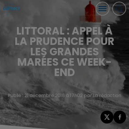
LITTORAL : APPEL À
LA PRUDENCE POUR
LES GRANDES
MARÉES CE WEEK-
END
Publié : 21 décembre 2018 à 17h02 par La rédaction