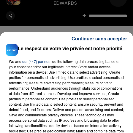
EDWARDS
Continuer sans accepter
Le respect de votre vie privée est notre priorité
FIL D'ACTU
We and
our (447) partners
do the following data processing based on
your consent and/or our legitimate interest: Store and/or access
information on a device; Use limited data to select advertising; Create
profiles for personalised advertising; Use profiles to select personalised
advertising; Measure advertising performance; Measure content
performance; Understand audiences through statistics or combinations
of data from different sources; Develop and improve services; Create
profiles to personalise content; Use profiles to select personalised
content; Use limited data to select content; Ensure security, prevent and
detect fraud, and fix errors; Deliver and present advertising and content;
23 juillet 2026
Save and communicate privacy choices. These technologies may
INCENDIE MORTEL À LENS : UNE FEMME ET
process personal data such as IP address and browsing data to offer
SON BÉBÉ ENTRE LA VIE ET LA...
following functionalities: Identify devices based on information actively
requested; Use precise geolocation data; Match and combine data from