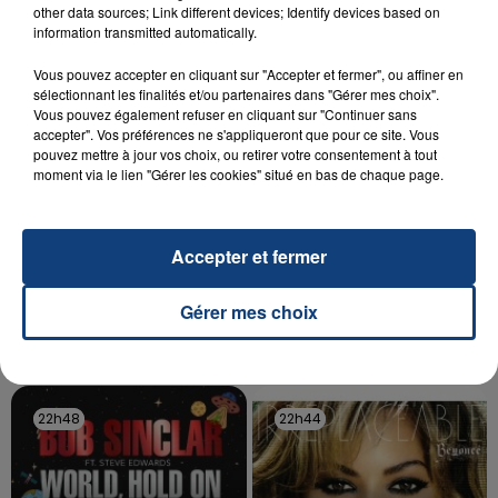
Un homme s'est immolé par le feu après avoir
other data sources; Link different devices; Identify devices based on
aspergé sa compagne et leur bébé de trois mois
information transmitted automatically.
d'un liquide inflammable.
Vous pouvez accepter en cliquant sur "Accepter et fermer", ou affiner en
sélectionnant les finalités et/ou partenaires dans "Gérer mes choix".
Vous pouvez également refuser en cliquant sur "Continuer sans
accepter". Vos préférences ne s'appliqueront que pour ce site. Vous
pouvez mettre à jour vos choix, ou retirer votre consentement à tout
moment via le lien "Gérer les cookies" situé en bas de chaque page.
20 juillet 2026
UNE ADOLESCENTE DEVANT SE FAIRE
OPÉRER DE LA CHEVILLE RESSORT DE LA...
Accepter et fermer
La famille a porté plainte contre la clinique qui a
reconnu sa responsabilité et présenté ses
Gérer mes choix
excuses.
TITRES DIFFUSÉS
22h48
22h48
22h44
22h44