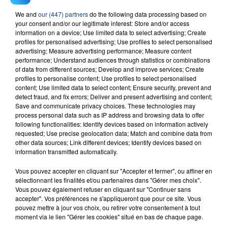
We and
our (447) partners
do the following data processing based on
23 juillet 2026
your consent and/or our legitimate interest: Store and/or access
INCENDIE MORTEL À LENS : UNE FEMME ET
information on a device; Use limited data to select advertising; Create
SON BÉBÉ ENTRE LA VIE ET LA...
profiles for personalised advertising; Use profiles to select personalised
advertising; Measure advertising performance; Measure content
Un homme s'est immolé par le feu après avoir
performance; Understand audiences through statistics or combinations
aspergé sa compagne et leur bébé de trois mois
of data from different sources; Develop and improve services; Create
d'un liquide inflammable.
profiles to personalise content; Use profiles to select personalised
content; Use limited data to select content; Ensure security, prevent and
detect fraud, and fix errors; Deliver and present advertising and content;
Save and communicate privacy choices. These technologies may
process personal data such as IP address and browsing data to offer
following functionalities: Identify devices based on information actively
requested; Use precise geolocation data; Match and combine data from
other data sources; Link different devices; Identify devices based on
20 juillet 2026
information transmitted automatically.
UNE ADOLESCENTE DEVANT SE FAIRE
OPÉRER DE LA CHEVILLE RESSORT DE LA...
Vous pouvez accepter en cliquant sur "Accepter et fermer", ou affiner en
sélectionnant les finalités et/ou partenaires dans "Gérer mes choix".
La famille a porté plainte contre la clinique qui a
Vous pouvez également refuser en cliquant sur "Continuer sans
reconnu sa responsabilité et présenté ses
accepter". Vos préférences ne s'appliqueront que pour ce site. Vous
excuses.
pouvez mettre à jour vos choix, ou retirer votre consentement à tout
TITRES DIFFUSÉS
moment via le lien "Gérer les cookies" situé en bas de chaque page.