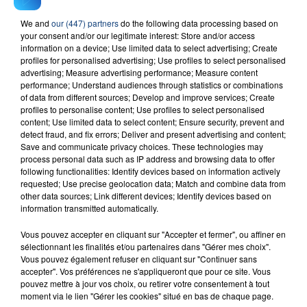
We and
our (447) partners
do the following data processing based on
23 juillet 2026
your consent and/or our legitimate interest: Store and/or access
INCENDIE MORTEL À LENS : UNE FEMME ET
information on a device; Use limited data to select advertising; Create
profiles for personalised advertising; Use profiles to select personalised
SON BÉBÉ ENTRE LA VIE ET LA...
advertising; Measure advertising performance; Measure content
Un homme s'est immolé par le feu après avoir
performance; Understand audiences through statistics or combinations
of data from different sources; Develop and improve services; Create
aspergé sa compagne et leur bébé de trois mois
profiles to personalise content; Use profiles to select personalised
d'un liquide inflammable.
content; Use limited data to select content; Ensure security, prevent and
detect fraud, and fix errors; Deliver and present advertising and content;
Save and communicate privacy choices. These technologies may
process personal data such as IP address and browsing data to offer
following functionalities: Identify devices based on information actively
requested; Use precise geolocation data; Match and combine data from
other data sources; Link different devices; Identify devices based on
20 juillet 2026
information transmitted automatically.
UNE ADOLESCENTE DEVANT SE FAIRE
OPÉRER DE LA CHEVILLE RESSORT DE LA...
Vous pouvez accepter en cliquant sur "Accepter et fermer", ou affiner en
sélectionnant les finalités et/ou partenaires dans "Gérer mes choix".
La famille a porté plainte contre la clinique qui a
Vous pouvez également refuser en cliquant sur "Continuer sans
reconnu sa responsabilité et présenté ses
accepter". Vos préférences ne s'appliqueront que pour ce site. Vous
pouvez mettre à jour vos choix, ou retirer votre consentement à tout
excuses.
TITRES DIFFUSÉS
moment via le lien "Gérer les cookies" situé en bas de chaque page.