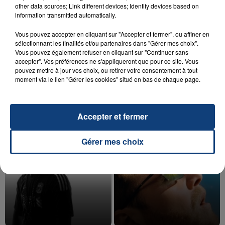
other data sources; Link different devices; Identify devices based on
information transmitted automatically.
Vous pouvez accepter en cliquant sur "Accepter et fermer", ou affiner en
20 juillet 2026
sélectionnant les finalités et/ou partenaires dans "Gérer mes choix".
UNE ADOLESCENTE DEVANT SE FAIRE
Vous pouvez également refuser en cliquant sur "Continuer sans
OPÉRER DE LA CHEVILLE RESSORT DE LA...
accepter". Vos préférences ne s'appliqueront que pour ce site. Vous
pouvez mettre à jour vos choix, ou retirer votre consentement à tout
La famille a porté plainte contre la clinique qui a
moment via le lien "Gérer les cookies" situé en bas de chaque page.
reconnu sa responsabilité et présenté ses
excuses.
TITRES DIFFUSÉS
Accepter et fermer
18h09
18h09
18h07
18h07
Gérer mes choix