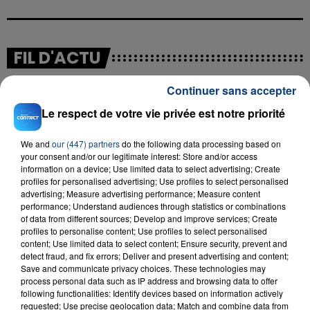
FIL D'ACTU
Continuer sans accepter
Le respect de votre vie privée est notre priorité
We and
our (447) partners
do the following data processing based on
your consent and/or our legitimate interest: Store and/or access
information on a device; Use limited data to select advertising; Create
profiles for personalised advertising; Use profiles to select personalised
23 juillet 2026
advertising; Measure advertising performance; Measure content
INCENDIE MORTEL À LENS : UNE FEMME ET
performance; Understand audiences through statistics or combinations
of data from different sources; Develop and improve services; Create
SON BÉBÉ ENTRE LA VIE ET LA...
profiles to personalise content; Use profiles to select personalised
Un homme s'est immolé par le feu après avoir
content; Use limited data to select content; Ensure security, prevent and
aspergé sa compagne et leur bébé de trois mois
detect fraud, and fix errors; Deliver and present advertising and content;
Save and communicate privacy choices. These technologies may
d'un liquide inflammable.
process personal data such as IP address and browsing data to offer
following functionalities: Identify devices based on information actively
requested; Use precise geolocation data; Match and combine data from