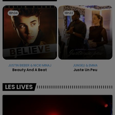
18h34
18h34
18h32
18h32
JUSTIN BIEBER & NICKI MINAJ
JUNGELI & EMMA
Beauty And A Beat
Juste Un Peu
LES LIVES