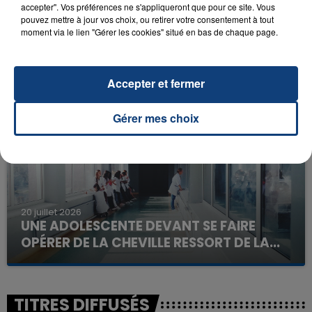
accepter". Vos préférences ne s'appliqueront que pour ce site. Vous
pouvez mettre à jour vos choix, ou retirer votre consentement à tout
moment via le lien "Gérer les cookies" situé en bas de chaque page.
23 juillet 2026
INCENDIE MORTEL À LENS : UNE FEMME ET
SON BÉBÉ ENTRE LA VIE ET LA...
Accepter et fermer
Un homme s'est immolé par le feu après avoir
aspergé sa compagne et leur bébé de trois mois
Gérer mes choix
d'un liquide inflammable.
20 juillet 2026
UNE ADOLESCENTE DEVANT SE FAIRE
OPÉRER DE LA CHEVILLE RESSORT DE LA...
La famille a porté plainte contre la clinique qui a
reconnu sa responsabilité et présenté ses
excuses.
TITRES DIFFUSÉS