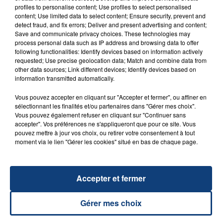
profiles to personalise content; Use profiles to select personalised
content; Use limited data to select content; Ensure security, prevent and
detect fraud, and fix errors; Deliver and present advertising and content;
Save and communicate privacy choices. These technologies may
23 juillet 2026
process personal data such as IP address and browsing data to offer
INCENDIE MORTEL À LENS : UNE FEMME ET
following functionalities: Identify devices based on information actively
requested; Use precise geolocation data; Match and combine data from
SON BÉBÉ ENTRE LA VIE ET LA...
other data sources; Link different devices; Identify devices based on
Un homme s'est immolé par le feu après avoir
information transmitted automatically.
aspergé sa compagne et leur bébé de trois mois
Vous pouvez accepter en cliquant sur "Accepter et fermer", ou affiner en
d'un liquide inflammable.
sélectionnant les finalités et/ou partenaires dans "Gérer mes choix".
Vous pouvez également refuser en cliquant sur "Continuer sans
accepter". Vos préférences ne s'appliqueront que pour ce site. Vous
pouvez mettre à jour vos choix, ou retirer votre consentement à tout
moment via le lien "Gérer les cookies" situé en bas de chaque page.
20 juillet 2026
UNE ADOLESCENTE DEVANT SE FAIRE
Accepter et fermer
OPÉRER DE LA CHEVILLE RESSORT DE LA...
La famille a porté plainte contre la clinique qui a
Gérer mes choix
reconnu sa responsabilité et présenté ses