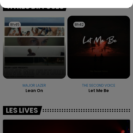
excuses.
TITRES DIFFUSÉS
8h45
8h45
8h42
8h42
MAJOR LAZER
THE SECOND VOICE
Lean On
Let Me Be
LES LIVES