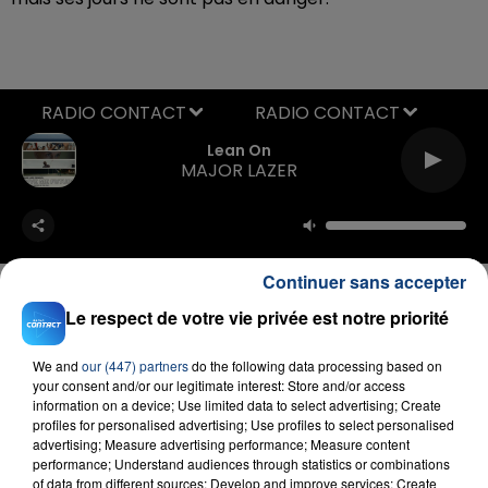
RADIO CONTACT
Lean On
MAJOR LAZER
Continuer sans accepter
Le respect de votre vie privée est notre priorité
FIL D'ACTU
We and
our (447) partners
do the following data processing based on
your consent and/or our legitimate interest: Store and/or access
information on a device; Use limited data to select advertising; Create
profiles for personalised advertising; Use profiles to select personalised
advertising; Measure advertising performance; Measure content
performance; Understand audiences through statistics or combinations
of data from different sources; Develop and improve services; Create