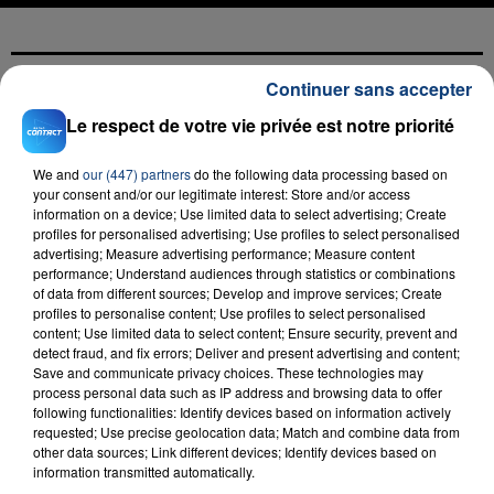
Continuer sans accepter
FIL D'ACTU
Le respect de votre vie privée est notre priorité
We and
our (447) partners
do the following data processing based on
your consent and/or our legitimate interest: Store and/or access
information on a device; Use limited data to select advertising; Create
profiles for personalised advertising; Use profiles to select personalised
advertising; Measure advertising performance; Measure content
performance; Understand audiences through statistics or combinations
of data from different sources; Develop and improve services; Create
profiles to personalise content; Use profiles to select personalised
23 juillet 2026
content; Use limited data to select content; Ensure security, prevent and
INCENDIE MORTEL À LENS : UNE FEMME ET
detect fraud, and fix errors; Deliver and present advertising and content;
Save and communicate privacy choices. These technologies may
SON BÉBÉ ENTRE LA VIE ET LA...
process personal data such as IP address and browsing data to offer
Un homme s'est immolé par le feu après avoir
following functionalities: Identify devices based on information actively
aspergé sa compagne et leur bébé de trois mois
requested; Use precise geolocation data; Match and combine data from
other data sources; Link different devices; Identify devices based on
d'un liquide inflammable.
information transmitted automatically.