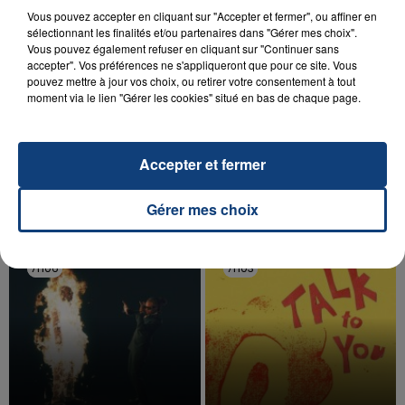
Vous pouvez accepter en cliquant sur "Accepter et fermer", ou affiner en
sélectionnant les finalités et/ou partenaires dans "Gérer mes choix".
Vous pouvez également refuser en cliquant sur "Continuer sans
accepter". Vos préférences ne s'appliqueront que pour ce site. Vous
pouvez mettre à jour vos choix, ou retirer votre consentement à tout
20 juillet 2026
moment via le lien "Gérer les cookies" situé en bas de chaque page.
UNE ADOLESCENTE DEVANT SE FAIRE
OPÉRER DE LA CHEVILLE RESSORT DE LA...
La famille a porté plainte contre la clinique qui a
Accepter et fermer
reconnu sa responsabilité et présenté ses
excuses.
TITRES DIFFUSÉS
Gérer mes choix
7h06
7h06
7h03
7h03