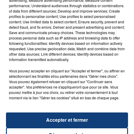
advertising; Measure advertising performance; Measure content
performance; Understand audiences through statistics or combinations
of data from different sources; Develop and improve services; Create
profiles to personalise content; Use profiles to select personalised
content; Use limited data to select content; Ensure security, prevent and
detect fraud, and fix errors; Deliver and present advertising and content;
20 juillet 2026
UNE ADOLESCENTE DEVANT SE FAIRE
Save and communicate privacy choices. These technologies may
process personal data such as IP address and browsing data to offer
OPÉRER DE LA CHEVILLE RESSORT DE LA...
following functionalities: Identify devices based on information actively
La famille a porté plainte contre la clinique qui a
requested; Use precise geolocation data; Match and combine data from
other data sources; Link different devices; Identify devices based on
reconnu sa responsabilité et présenté ses
information transmitted automatically.
excuses.
TITRES DIFFUSÉS
Vous pouvez accepter en cliquant sur "Accepter et fermer", ou affiner en
sélectionnant les finalités et/ou partenaires dans "Gérer mes choix".
Vous pouvez également refuser en cliquant sur "Continuer sans
13h31
13h31
13h29
13h29
accepter". Vos préférences ne s'appliqueront que pour ce site. Vous
pouvez mettre à jour vos choix, ou retirer votre consentement à tout
moment via le lien "Gérer les cookies" situé en bas de chaque page.
Accepter et fermer