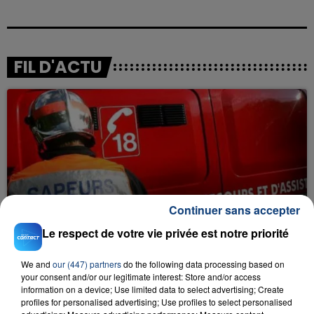
FIL D'ACTU
23 juillet 2026
Continuer sans accepter
INCENDIE MORTEL À LENS : UNE FEMME ET
SON BÉBÉ ENTRE LA VIE ET LA...
Le respect de votre vie privée est notre priorité
Un homme s'est immolé par le feu après avoir
We and
our (447) partners
do the following data processing based on
aspergé sa compagne et leur bébé de trois mois
your consent and/or our legitimate interest: Store and/or access
d'un liquide inflammable.
information on a device; Use limited data to select advertising; Create
profiles for personalised advertising; Use profiles to select personalised