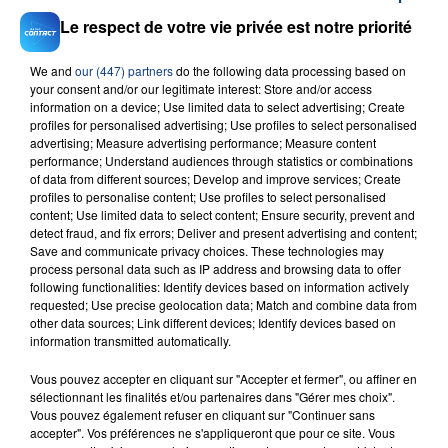
Le respect de votre vie privée est notre priorité
We and
our (447) partners
do the following data processing based on
your consent and/or our legitimate interest: Store and/or access
information on a device; Use limited data to select advertising; Create
profiles for personalised advertising; Use profiles to select personalised
23 juillet 2026
INCENDIE MORTEL À LENS : UNE FEMME ET
advertising; Measure advertising performance; Measure content
performance; Understand audiences through statistics or combinations
SON BÉBÉ ENTRE LA VIE ET LA...
of data from different sources; Develop and improve services; Create
Un homme s'est immolé par le feu après avoir
profiles to personalise content; Use profiles to select personalised
content; Use limited data to select content; Ensure security, prevent and
aspergé sa compagne et leur bébé de trois mois
detect fraud, and fix errors; Deliver and present advertising and content;
d'un liquide inflammable.
Save and communicate privacy choices. These technologies may
process personal data such as IP address and browsing data to offer
following functionalities: Identify devices based on information actively
requested; Use precise geolocation data; Match and combine data from
other data sources; Link different devices; Identify devices based on
information transmitted automatically.
20 juillet 2026
Vous pouvez accepter en cliquant sur "Accepter et fermer", ou affiner en
UNE ADOLESCENTE DEVANT SE FAIRE
sélectionnant les finalités et/ou partenaires dans "Gérer mes choix".
Vous pouvez également refuser en cliquant sur "Continuer sans
OPÉRER DE LA CHEVILLE RESSORT DE LA...
accepter". Vos préférences ne s'appliqueront que pour ce site. Vous
La famille a porté plainte contre la clinique qui a